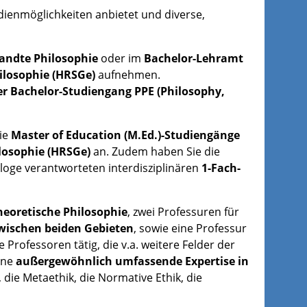
tudienmöglichkeiten anbietet und diverse,
andte Philosophie
oder im
Bachelor-Lehramt
ilosophie (HRSGe)
aufnehmen.
rer Bachelor-Studiengang PPE (Philosophy,
ie
Master of Education (M.Ed.)-Studiengänge
losophie (HRSGe)
an. Zudem haben Sie die
ologe verantworteten interdisziplinären
1-Fach-
heoretische Philosophie
, zwei Professuren für
zwischen beiden Gebieten
, sowie eine Professur
Professoren tätig, die v.a. weitere Felder der
ine
außergewöhnlich umfassende Expertise in
 die Metaethik, die Normative Ethik, die