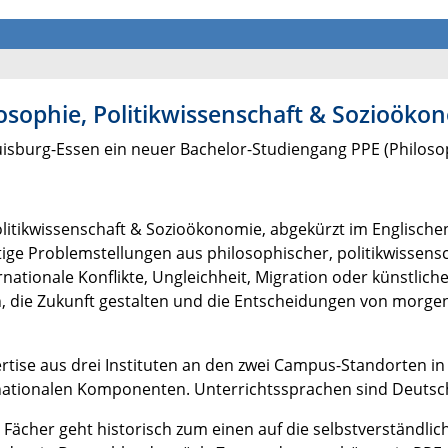
osophie, Politikwissenschaft & Sozioöko
isburg-Essen ein neuer Bachelor-Studiengang PPE (Philosop
olitikwissenschaft & Sozioökonomie, abgekürzt im Englischen
tige Problemstellungen aus philosophischer, politikwissens
rnationale Konflikte, Ungleichheit, Migration oder künstlic
, die Zukunft gestalten und die Entscheidungen von morgen
rtise aus drei Instituten an den zwei Campus-Standorten in
nationalen Komponenten. Unterrichtssprachen sind Deutsch
n Fächer geht historisch zum einen auf die selbstverständli