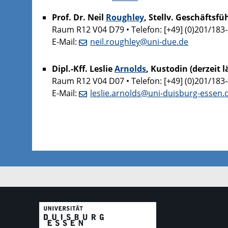
Prof. Dr. Neil
Roughley
, Stellv. Geschäftsf
Raum R12 V04 D79 • Telefon: [+49] (0)201/183
E-Mail:
neil.roughley@uni-due.de
Dipl.-Kff. Leslie
Arnolds
, Kustodin (derzeit 
Raum R12 V04 D07 • Telefon: [+49] (0)201/183
E-Mail:
leslie.arnolds@uni-duisburg-essen.