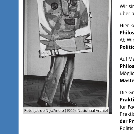
Wir si
überl
Hier k
Philo
Ab Wi
Politi
Auf Ma
Philo
Möglic
Maste
Die Gr
Prakt
für
Fa
Foto: Jac de Nijs/Anefo (1965), Nationaal Archief
Prakti
der P
Politi