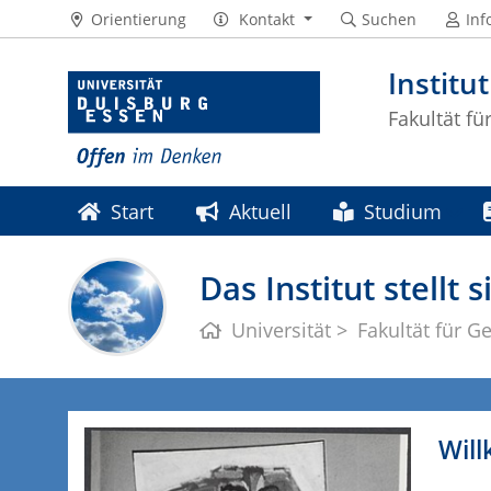
Orientierung
Kontakt
Suchen
Inf
Institu
Fakultät f
Start
Aktuell
Studium
Das Institut stellt s
Universität
Fakultät für G
Will