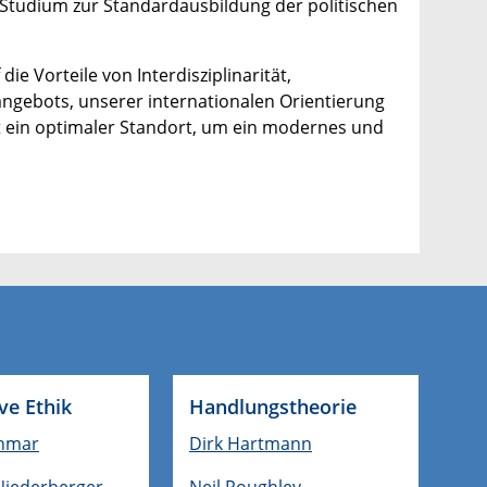
E-Studium zur Standardausbildung der politischen
ie Vorteile von Interdisziplinarität,
angebots, unserer internationalen Orientierung
t ein optimaler Standort, um ein modernes und
ve Ethik
Handlungstheorie
hmar
Dirk Hartmann
Niederberger
Neil Roughley