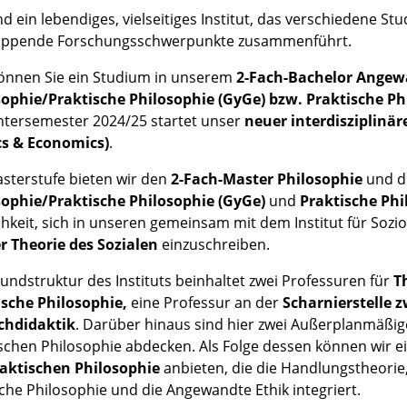
nd ein lebendiges, vielseitiges Institut, das verschiedene S
appende Forschungsschwerpunkte zusammenführt.
önnen Sie ein Studium in unserem
2-Fach-Bachelor Angew
sophie/Praktische Philosophie (GyGe)
bzw. Praktische Ph
ntersemester 2024/25 startet unser
neuer interdisziplinä
cs & Economics)
.
sterstufe bieten wir den
2-Fach-Master Philosophie
und d
sophie/Praktische Philosophie (GyGe)
und
Praktische Phi
hkeit, sich in unseren gemeinsam mit dem Institut für Sozi
r Theorie des Sozialen
einzuschreiben.
undstruktur des Instituts beinhaltet zwei Professuren für
T
ische Philosophie,
eine Professur an der
Scharnierstelle 
chdidaktik
. Darüber hinaus sind hier zwei Außerplanmäßige 
schen Philosophie abdecken. Als Folge dessen können wir e
raktischen Philosophie
anbieten, die die Handlungstheorie,
sche Philosophie und die Angewandte Ethik integriert.