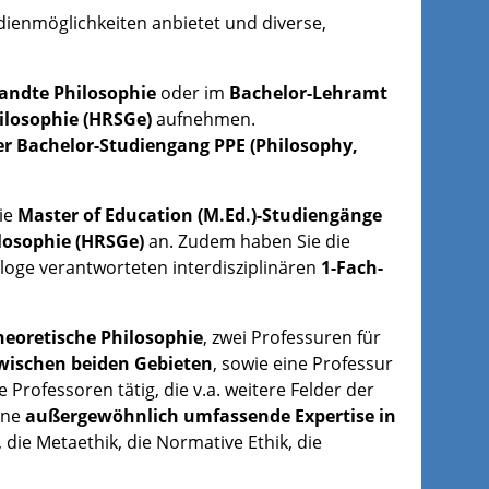
tudienmöglichkeiten anbietet und diverse,
andte Philosophie
oder im
Bachelor-Lehramt
ilosophie (HRSGe)
aufnehmen.
rer Bachelor-Studiengang PPE (Philosophy,
ie
Master of Education (M.Ed.)-Studiengänge
losophie (HRSGe)
an. Zudem haben Sie die
ologe verantworteten interdisziplinären
1-Fach-
heoretische Philosophie
, zwei Professuren für
zwischen beiden Gebieten
, sowie eine Professur
Professoren tätig, die v.a. weitere Felder der
ine
außergewöhnlich umfassende Expertise in
 die Metaethik, die Normative Ethik, die