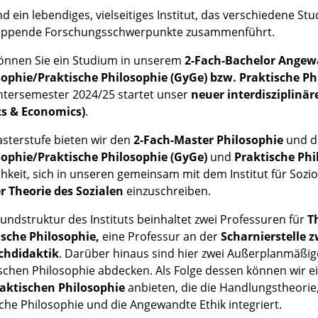
nd ein lebendiges, vielseitiges Institut, das verschiedene S
appende Forschungsschwerpunkte zusammenführt.
önnen Sie ein Studium in unserem
2-Fach-Bachelor Angew
sophie/Praktische Philosophie (GyGe)
bzw. Praktische Ph
ntersemester 2024/25 startet unser
neuer interdisziplinä
cs & Economics)
.
sterstufe bieten wir den
2-Fach-Master Philosophie
und d
sophie/Praktische Philosophie (GyGe)
und
Praktische Phi
hkeit, sich in unseren gemeinsam mit dem Institut für Sozi
r Theorie des Sozialen
einzuschreiben.
undstruktur des Instituts beinhaltet zwei Professuren für
T
ische Philosophie,
eine Professur an der
Scharnierstelle 
chdidaktik
. Darüber hinaus sind hier zwei Außerplanmäßige 
schen Philosophie abdecken. Als Folge dessen können wir e
raktischen Philosophie
anbieten, die die Handlungstheorie,
sche Philosophie und die Angewandte Ethik integriert.