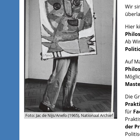
Wir si
überl
Hier k
Philo
Ab Wi
Politi
Auf Ma
Philo
Möglic
Maste
Die Gr
Prakt
für
Fa
Foto: Jac de Nijs/Anefo (1965), Nationaal Archief
Prakti
der P
Politi