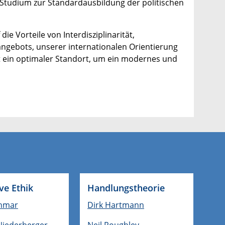
E-Studium zur Standardausbildung der politischen
ie Vorteile von Interdisziplinarität,
angebots, unserer internationalen Orientierung
t ein optimaler Standort, um ein modernes und
ve Ethik
Handlungstheorie
hmar
Dirk Hartmann
Niederberger
Neil Roughley