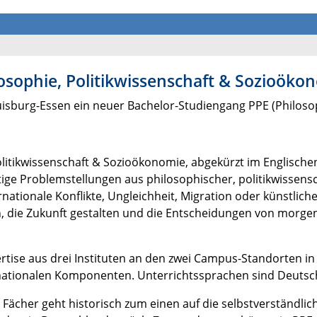
osophie, Politikwissenschaft & Sozioöko
isburg-Essen ein neuer Bachelor-Studiengang PPE (Philosop
olitikwissenschaft & Sozioökonomie, abgekürzt im Englischen
tige Problemstellungen aus philosophischer, politikwissens
rnationale Konflikte, Ungleichheit, Migration oder künstlic
, die Zukunft gestalten und die Entscheidungen von morgen
rtise aus drei Instituten an den zwei Campus-Standorten in
nationalen Komponenten. Unterrichtssprachen sind Deutsch
n Fächer geht historisch zum einen auf die selbstverständli