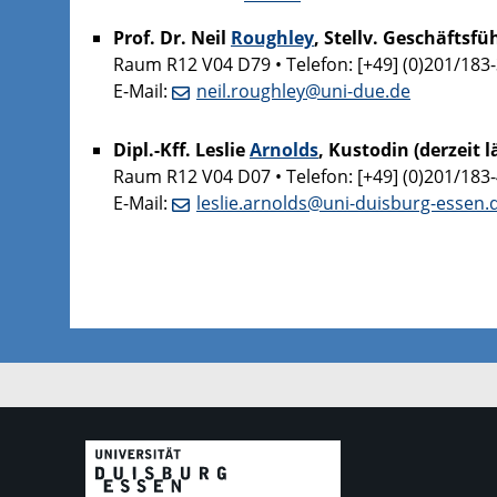
Prof. Dr. Neil
Roughley
, Stellv. Geschäftsf
Raum R12 V04 D79 • Telefon: [+49] (0)201/183
E-Mail:
neil.roughley@uni-due.de
Dipl.-Kff. Leslie
Arnolds
, Kustodin (derzeit 
Raum R12 V04 D07 • Telefon: [+49] (0)201/183
E-Mail:
leslie.arnolds@uni-duisburg-essen.