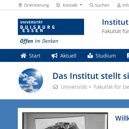
Orientierung
Kontakt
Suchen
Inf
Institu
Fakultät f
Start
Aktuell
Studium
Das Institut stellt s
Universität
Fakultät für G
Will