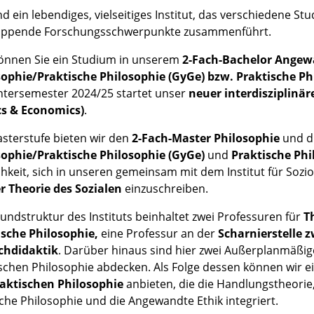
nd ein lebendiges, vielseitiges Institut, das verschiedene S
appende Forschungsschwerpunkte zusammenführt.
önnen Sie ein Studium in unserem
2-Fach-Bachelor Angew
sophie/Praktische Philosophie (GyGe)
bzw. Praktische Ph
ntersemester 2024/25 startet unser
neuer interdisziplinä
cs & Economics)
.
sterstufe bieten wir den
2-Fach-Master Philosophie
und d
sophie/Praktische Philosophie (GyGe)
und
Praktische Phi
hkeit, sich in unseren gemeinsam mit dem Institut für Sozi
r Theorie des Sozialen
einzuschreiben.
undstruktur des Instituts beinhaltet zwei Professuren für
T
ische Philosophie,
eine Professur an der
Scharnierstelle 
chdidaktik
. Darüber hinaus sind hier zwei Außerplanmäßige 
schen Philosophie abdecken. Als Folge dessen können wir e
raktischen Philosophie
anbieten, die die Handlungstheorie,
sche Philosophie und die Angewandte Ethik integriert.