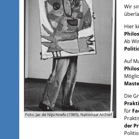
Wir si
überl
Hier k
Philo
Ab Wi
Politi
Auf Ma
Philo
Möglic
Maste
Die Gr
Prakt
für
Fa
Foto: Jac de Nijs/Anefo (1965), Nationaal Archief
Prakti
der P
Politi