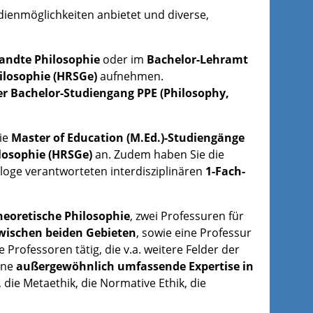
tudienmöglichkeiten anbietet und diverse,
andte Philosophie
oder im
Bachelor-Lehramt
ilosophie (HRSGe)
aufnehmen.
rer Bachelor-Studiengang PPE (Philosophy,
ie
Master of Education (M.Ed.)-Studiengänge
losophie (HRSGe)
an. Zudem haben Sie die
ologe verantworteten interdisziplinären
1-Fach-
heoretische Philosophie
, zwei Professuren für
zwischen beiden Gebieten
, sowie eine Professur
Professoren tätig, die v.a. weitere Felder der
ine
außergewöhnlich umfassende Expertise in
 die Metaethik, die Normative Ethik, die