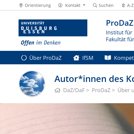
Orientierung
Kontakt
Suchen
A-Z
ProDaZ:
Institut fü
Fakultät f
Über ProDaZ
IfSM
Kompet
Autor*innen des 
DaZ/DaF
ProDaZ
Über 