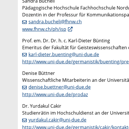
Sandra Bucheli
Pädagogische Hochschule Fachhochschule Nor
Dozentin in der Professur für Kommunikationspa
sandra.bucheli@fhnw.ch
www.fhnw.ch/ph/isp
Prof. em. Dr. Dr. h. c. Karl-Dieter Bünting
Emeritus der Fakultät für Geisteswissenschaften
karl-dieter.buenting@uni-due.de
http://www.uni-due.de/germanistik/buenting/pre
Denise Büttner
Wissenschaftliche Mitarbeiterin an der Universit
denise.buettner@uni-due.de
http://www.uni-due.de/prodaz
Dr. Yurdakul Cakir
Studienrätin im Hochschuldienst an der Universi
yurdakul.cakir@uni-due.de
http://www.uni-due.de/germanistik/cakir/kontak