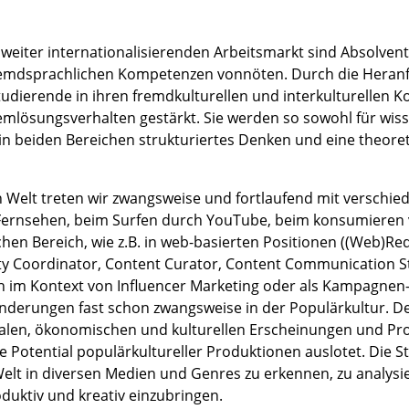
g weiter internationalisierenden Arbeitsmarkt sind Absolven
remdsprachlichen Kompetenzen vonnöten. Durch die Heran
udierende in ihren fremdkulturellen und interkulturellen 
mlösungsverhalten gestärkt. Sie werden so sowohl für wisse
 in beiden Bereichen strukturiertes Denken und eine theor
n Welt treten wir zwangsweise und fortlaufend mit verschie
 Fernsehen, beim Surfen durch YouTube, beim konsumieren 
chen Bereich, wie z.B. in web-basierten Positionen ((Web)R
city Coordinator, Content Curator, Content Communication St
h im Kontext von Influencer Marketing oder als Kampagnen-C
änderungen fast schon zwangsweise in der Populärkultur. 
ialen, ökonomischen und kulturellen Erscheinungen und Pr
e Potential populärkultureller Produktionen auslotet. Die S
lt in diversen Medien und Genres zu erkennen, zu analysie
uktiv und kreativ einzubringen.