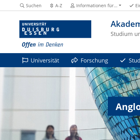
Suchen
A-Z
Informationen für...
Ei
Akadem
Studium un
Universität
Forschung
Stu
Services & Internes
Anglo