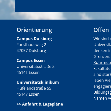
Orientierung
Offen
C
ampus Duisburg
Wir sind 
Forsthausweg 2
Universi
47057 Duisburg
denken in
Grenzen. 
Campus Essen
Ruhrmet
Universitätsstraße 2
Fakultät
45141 Essen
sind
star
leben
Vie
Universitätsklinikum
engagiere
Hufelandstraße 55
Bildungsg
45147 Essen
Namen ve
>>
Anfahrt & Lagepläne