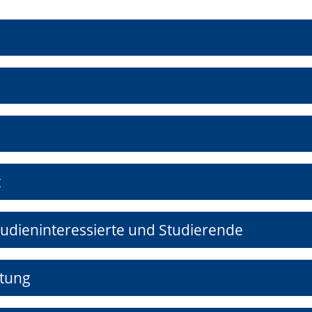
t
tudieninteressierte und Studierende
atung