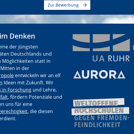
Zur Bewerbung
 im Denken
eine der jüngsten
täten Deutschlands und
 Möglichkeiten statt in
Mitten in der
ropole
entwickeln wir an elf
en
Ideen mit Zukunft. Wir
k in Forschung
und Lehre,
lfalt
, fördern Potenziale und
n uns für eine
erechtigkeit
, die diesen
rdient.