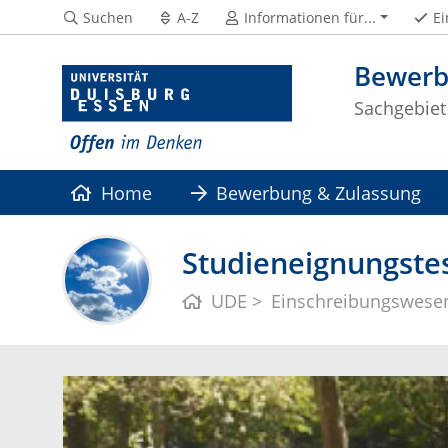
Suchen
A-Z
Informationen für...
Ei
Bewerb
Sachgebiet
Home
Bewerbung & Zulassung
Studieneignungstes
UDE
Einschreibungswese