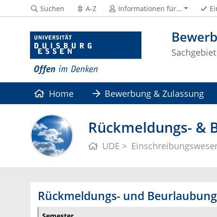
Suchen
A-Z
Informationen für...
Ei
Bewerb
Sachgebiet
Home
Bewerbung & Zulassung
Rückmeldungs- & B
UDE
Einschreibungswese
Rückmeldungs- und Beurlaubungs
Semester