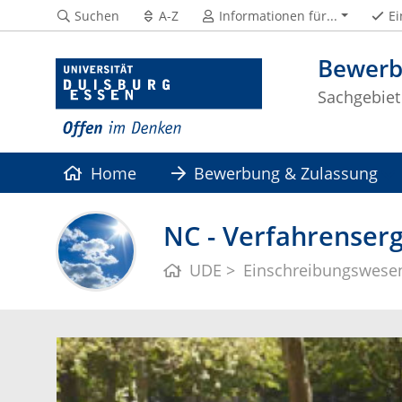
Suchen
A-Z
Informationen für...
Ei
Bewerb
Sachgebiet
Home
Bewerbung & Zulassung
NC - Verfahrenser
UDE
Einschreibungswese