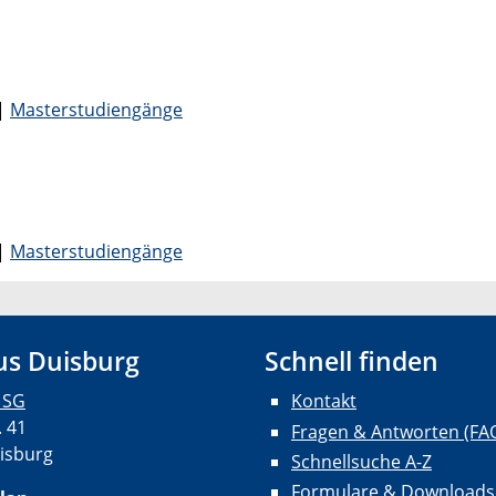
|
Masterstudiengänge
|
Masterstudiengänge
s Duisburg
Schnell finden
 SG
Kontakt
. 41
Fragen & Antworten (FA
isburg
Schnellsuche A-Z
Formulare & Downloads