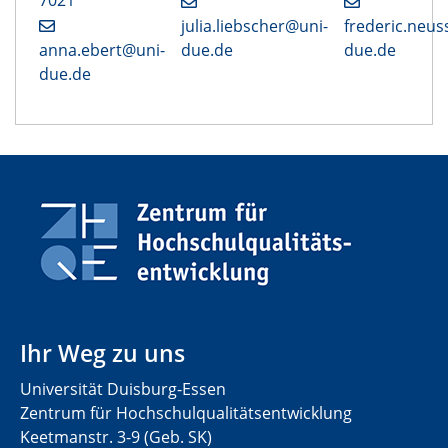
julia.liebscher@uni-
frederic.neus
anna.ebert@uni-
due.de
due.de
due.de
Ihr Weg zu uns
Universität Duisburg-Essen
Zentrum für Hochschulqualitätsentwicklung
Keetmanstr. 3-9 (Geb. SK)