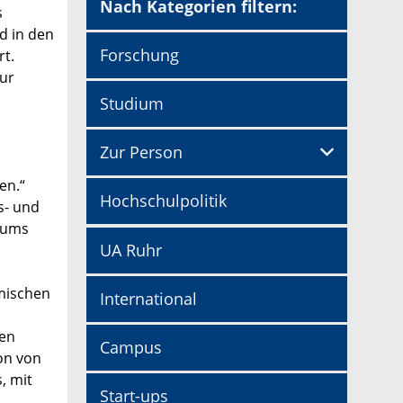
Nach Kategorien filtern:
s
d in den
Forschung
t.
zur
Studium
Zur Person
en.“
Hochschulpolitik
s- und
aums
UA Ruhr
mischen
International
den
Campus
on von
, mit
Start-ups