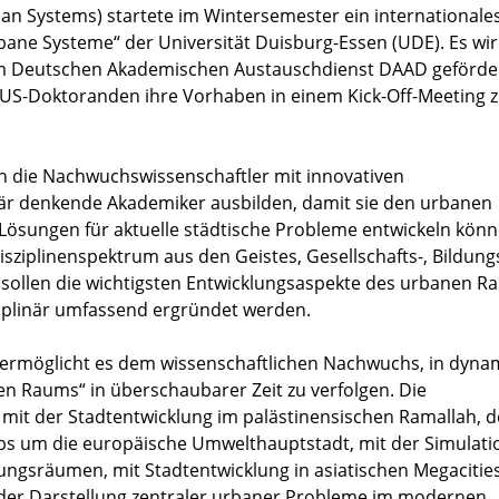
an Systems) startete im Wintersemester ein internationale
ne Systeme“ der Universität Duisburg-Essen (UDE). Es wir
om Deutschen Akademischen Austauschdienst DAAD geförder
RUS-Doktoranden ihre Vorhaben in einem Kick-Off-Meeting 
en die Nachwuchswissenschaftler mit innovativen
inär denkende Akademiker ausbilden, damit sie den urbanen
ungen für aktuelle städtische Probleme entwickeln könn
ziplinenspektrum aus den Geistes, Gesellschafts-, Bildung
sollen die wichtigsten Entwicklungsaspekte des urbanen R
sziplinär umfassend ergründet werden.
ermöglicht es dem wissenschaftlichen Nachwuchs, in dyna
n Raums“ in überschaubarer Zeit zu verfolgen. Die
l mit der Stadtentwicklung im palästinensischen Ramallah, 
s um die europäische Umwelthauptstadt, mit der Simulati
ungsräumen, mit Stadtentwicklung in asiatischen Megacities
der Darstellung zentraler urbaner Probleme im modernen