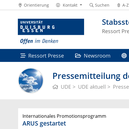
Orientierung
Kontakt
Suchen
A-Z
Stabss
Ressort Pr
Ressort Presse
Newsroom
Pressemitteilung d
UDE
UDE aktuell
Presse
Internationales Promotionsprogramm
ARUS gestartet