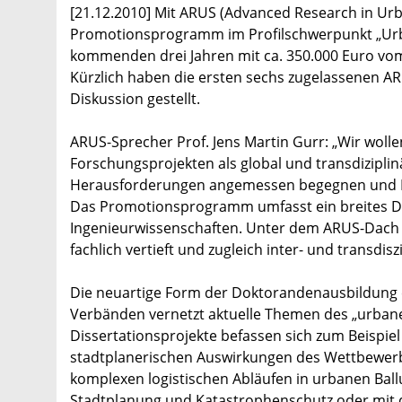
[21.12.2010] Mit ARUS (Advanced Research in Urb
Promotionsprogramm im Profilschwerpunkt „Urba
kommenden drei Jahren mit ca. 350.000 Euro v
Kürzlich haben die ersten sechs zugelassenen A
Diskussion gestellt.
ARUS-Sprecher Prof. Jens Martin Gurr: „Wir woll
Forschungsprojekten als global und transdizipl
Herausforderungen angemessen begegnen und Lös
Das Promotionsprogramm umfasst ein breites Dis
Ingenieurwissenschaften. Unter dem ARUS-Dach 
fachlich vertieft und zugleich inter- und transdi
Die neuartige Form der Doktorandenausbildung 
Verbänden vernetzt aktuelle Themen des „urbane
Dissertationsprojekte befassen sich zum Beispie
stadtplanerischen Auswirkungen des Wettbewerb
komplexen logistischen Abläufen in urbanen Ball
Stadtplanung und Katastrophenschutz oder mit 