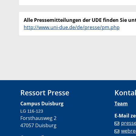
Alle Pressemitteilungen der UDE finden Sie unt
http://www.uni-due.de/de/presse/pm.php
Ressort Presse
Konta
Campus Duisburg
Team
LG 116-123
E-Mail ze
Forsthausweg 2
press
47057 Duisburg
webre