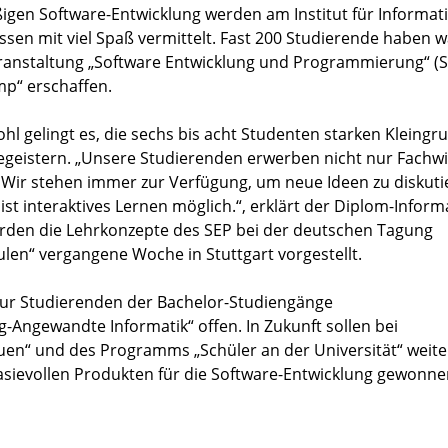
ßigen Software-Entwicklung werden am Institut für Informat
Essen mit viel Spaß vermittelt. Fast 200 Studierende haben 
ranstaltung „Software Entwicklung und Programmierung“ (S
p“ erschaffen.
l gelingt es, die sechs bis acht Studenten starken Kleing
geistern. „Unsere Studierenden erwerben nicht nur Fachwi
Wir stehen immer zur Verfügung, um neue Ideen zu diskuti
t interaktives Lernen möglich.“, erklärt der Diplom-Inform
den die Lehrkonzepte des SEP bei der deutschen Tagung
len“ vergangene Woche in Stuttgart vorgestellt.
 nur Studierenden der Bachelor-Studiengänge
-Angewandte Informatik“ offen. In Zukunft sollen bei
uen“ und des Programms „Schüler an der Universität“ weite
sievollen Produkten für die Software-Entwicklung gewonne
1