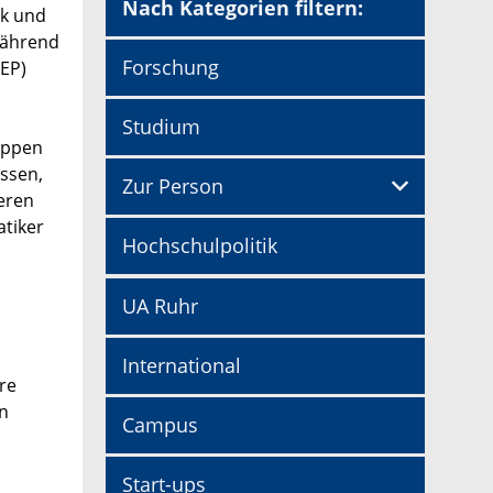
Nach Kategorien filtern:
ik und
während
Forschung
EP)
Studium
ruppen
ssen,
Zur Person
eren
atiker
Hochschulpolitik
UA Ruhr
International
re
n
Campus
Start-ups