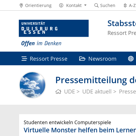
Orientierung
Kontakt
Suchen
A-Z
Stabss
Ressort Pr
Ressort Presse
Newsroom
Pressemitteilung d
UDE
UDE aktuell
Presse
Studenten entwickeln Computerspiele
Virtuelle Monster helfen beim Lerne