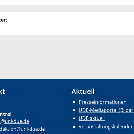
er:
kt
Aktuell
Presseinformationen
UDE-Mediaportal (Bildar
ntral
UDE aktuell
e@uni-due.de
Veranstaltungskalender
daktion@uni-due.de