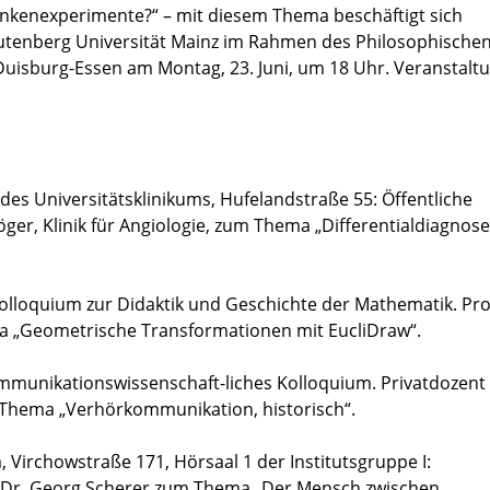
ankenexperimente?“ – mit diesem Thema beschäftigt sich
Gutenberg Universität Mainz im Rahmen des Philosophische
Duisburg-Essen am Montag, 23. Juni, um 18 Uhr. Veranstalt
des Universitätsklinikums, Hufelandstraße 55: Öffentliche
öger, Klinik für Angiologie, zum Thema „Differentialdiagnos
Kolloquium zur Didaktik und Geschichte der Mathematik. Pr
ema „Geometrische Transformationen mit EucliDraw“.
ommunikationswissenschaft-liches Kolloquium. Privatdozent 
 Thema „Verhörkommunikation, historisch“.
m, Virchowstraße 171, Hörsaal 1 der Institutsgruppe I:
r Dr. Georg Scherer zum Thema „Der Mensch zwischen