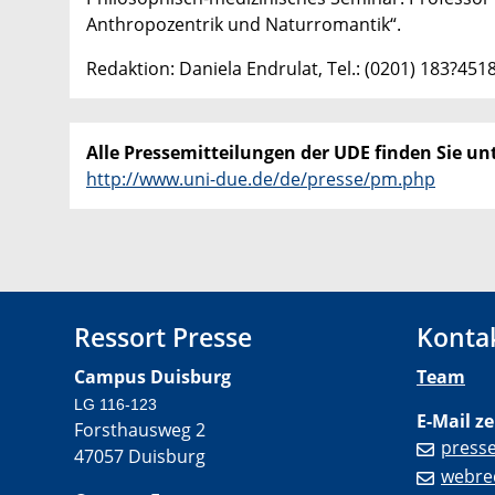
Anthropozentrik und Naturromantik“.
Redaktion: Daniela Endrulat, Tel.: (0201) 183?451
Alle Pressemitteilungen der UDE finden Sie unt
http://www.uni-due.de/de/presse/pm.php
Ressort Presse
Konta
Campus Duisburg
Team
LG 116-123
E-Mail ze
Forsthausweg 2
press
47057 Duisburg
webre