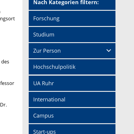
Nach Kategorien filtern:
n
Forschung
ungsort
Studium
Zur Person
e des
Hochschulpolitik
UA Ruhr
ofessor
International
Dr.
Campus
Start-ups