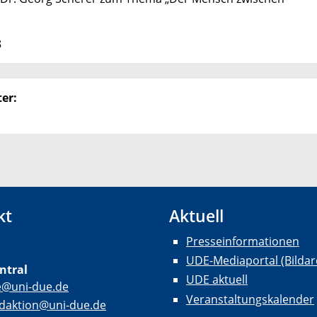
8
er:
kt
Aktuell
Presseinformationen
UDE-Mediaportal (Bildar
ntral
UDE aktuell
e@uni-due.de
Veranstaltungskalender
daktion@uni-due.de