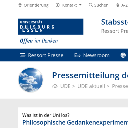
Orientierung
Kontakt
Suchen
A-Z
Stabss
Ressort Pr
Ressort Presse
Newsroom
Pressemitteilung d
UDE
UDE aktuell
Presse
Was ist in der Uni los?
Philosophische Gedankenexperimen