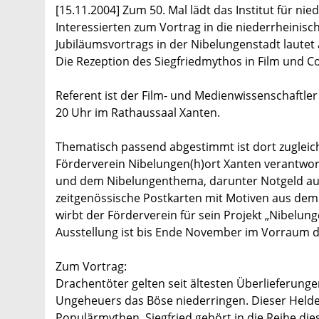
[15.11.2004] Zum 50. Mal lädt das Institut für ni
Interessierten zum Vortrag in die niederrheini
Jubiläumsvortrags in der Nibelungenstadt laute
Die Rezeption des Siegfriedmythos in Film und C
Referent ist der Film- und Medienwissenschaftler
20 Uhr im Rathaussaal Xanten.
Thematisch passend abgestimmt ist dort zugleich 
Förderverein Nibelungen(h)ort Xanten verantwortl
und dem Nibelungenthema, darunter Notgeld aus
zeitgenössische Postkarten mit Motiven aus dem 
wirbt der Förderverein für sein Projekt „Nibelun
Ausstellung ist bis Ende November im Vorraum de
Zum Vortrag:
Drachentöter gelten seit ältesten Überlieferung
Ungeheuers das Böse niederringen. Dieser Helde
Populärmythen. Siegfried gehört in die Reihe die