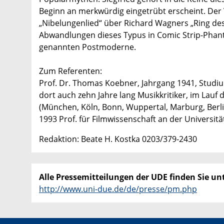
Beginn an merkwürdig eingetrübt erscheint. Der 
„Nibelungenlied“ über Richard Wagners „Ring des
Abwandlungen dieses Typus in Comic Strip-Phant
genannten Postmoderne.
Zum Referenten:
Prof. Dr. Thomas Koebner, Jahrgang 1941, Studi
dort auch zehn Jahre lang Musikkritiker, im Lauf
(München, Köln, Bonn, Wuppertal, Marburg, Berlin
1993 Prof. für Filmwissenschaft an der Universitä
Redaktion: Beate H. Kostka 0203/379-2430
Alle Pressemitteilungen der UDE finden Sie unt
http://www.uni-due.de/de/presse/pm.php