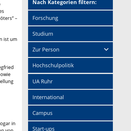
Nach Kategorien filtern:
e
es
Forschung
öters“ –
Studium
n ist um
Zur Person
Hochschulpolitik
egfried
sowie
UA Ruhr
ellung
International
Campus
ogar in
Start-ups
hon von