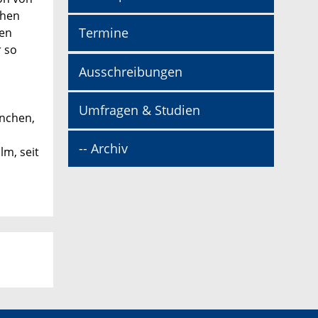
chen
Termine
den
 so
Ausschreibungen
Umfragen & Studien
ünchen,
-- Archiv
lm, seit