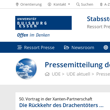
Orientierung
Kontakt
Suchen
A-Z
Stabss
Ressort Pr
Ressort Presse
Newsroom
Pressemitteilung d
UDE
UDE aktuell
Presse
50. Vortrag in der Xanten-Partnerschaft
Die Rückkehr des Drachentöters ...