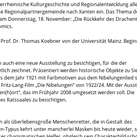
ederrheinische Kulturgeschichte und Regionalentwicklung all
sche Regionalpartnergemeinde nach Xanten ein. Das Thema d
t am Donnerstag, 18. November: „Die Rückkehr des Drachent
omics.
 Prof. Dr. Thomas Koebner von der Universität Mainz. Begin
auch eine neue Ausstellung zu besichtigen, für die der
ich zeichnet. Präsentiert werden historische Objekte zu Si
 dem Jahr 1921 mit Farbmotiven aus dem Nibelungenlied 
Fritz-Lang-Film „Die Nibelungen“ von 1922/24. Mit der Ausst
gen(h)ort“, das im Frühjahr 2008 umgesetzt werden soll. Die
s Ratssaales zu besichtigen.
en als überlebensgroße Menschenretter, die in Gestalt des
n-Typus kehrt unter mancherlei Masken bis heute wieder, s
ser charismatischen Helfer, obgleich sein Charakterbild sc