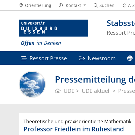
Orientierung
Kontakt
Suchen
A-Z
Stabss
Ressort Pr
Ressort Presse
Newsroom
Pressemitteilung d
UDE
UDE aktuell
Presse
Theoretische und praxisorientierte Mathematik
Professor Friedlein im Ruhestand