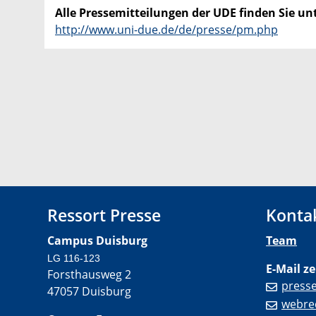
Alle Pressemitteilungen der UDE finden Sie unt
http://www.uni-due.de/de/presse/pm.php
Ressort Presse
Konta
Campus Duisburg
Team
LG 116-123
E-Mail ze
Forsthausweg 2
press
47057 Duisburg
webre