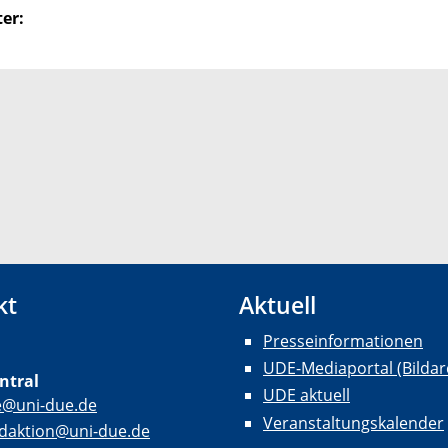
er:
kt
Aktuell
Presseinformationen
UDE-Mediaportal (Bildar
ntral
UDE aktuell
e@uni-due.de
Veranstaltungskalender
daktion@uni-due.de