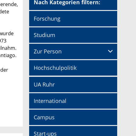
Nach Kategorien filtern:
ierende,
dete
Forschung
 wurde
Studium
973
ilnahm.
Zur Person
antiago.
Hochschulpolitik
 der
UA Ruhr
International
Campus
Start-ups