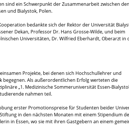
äten sind ein Schwerpunkt der Zusammenarbeit zwischen de
sen und Bialystok, Polen.
Kooperation bedankte sich der Rektor der Universität Bialys
Essener Dekan, Professor Dr. Hans Grosse-Wilde, und beim
nischen Universitäten, Dr. Wilfried Eberhardt, Oberarzt in 
einsamen Projekte, bei denen sich Hochschullehrer und
ok begegnen. Als außerordentlichen Erfolg werteten die
ziplinäre „1. Medizinische Sommeruniversität Essen-Bialysto
Studierende nahmen teil.
obung erster Promotionspreise für Studenten beider Univer
t-Stiftung in den nächsten Monaten mit einem Stipendium d
tlerin in Essen, wo sie mit ihren Gastgebern an einem gem