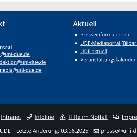
kt
Aktuell
Presseinformationen
UDE-Mediaportal (Bildar
ntral
UDE aktuell
e@uni-due.de
Veranstaltungskalender
daktion@uni-due.de
lmedia@uni-due.de
Intranet
Infoline
Hilfe im Notfall
Impr
 UDE
Letzte Änderung: 03.06.2025
presse@uni-d