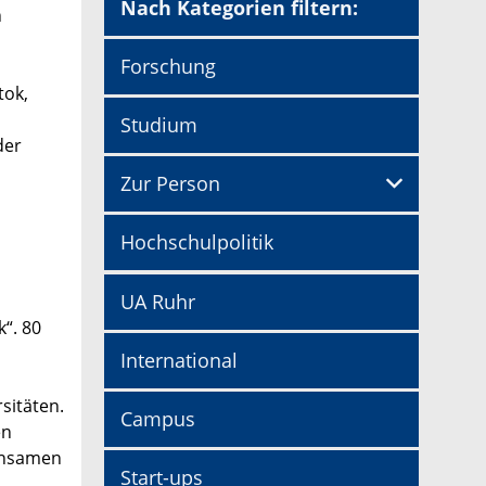
Nach Kategorien filtern:
n
Forschung
tok,
Studium
der
Zur Person
Hochschulpolitik
UA Ruhr
k“. 80
International
sitäten.
Campus
en
einsamen
Start-ups