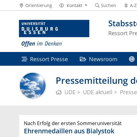
Orientierung
Kontakt
Suchen
A-Z
Stabss
Ressort Pr
Ressort Presse
Newsroom
Pressemitteilung d
UDE
UDE aktuell
Presse
Nach Erfolg der ersten Sommeruniversität
Ehrenmedaillen aus Bialystok