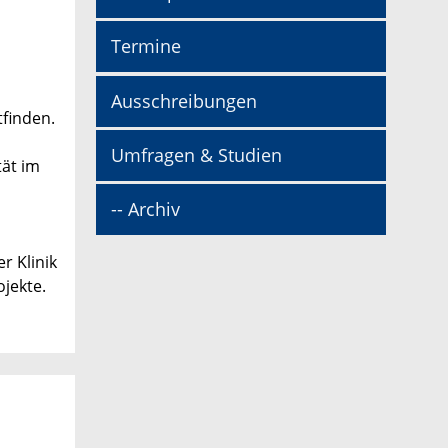
Termine
Ausschreibungen
tfinden.
Umfragen & Studien
tät im
-- Archiv
r Klinik
ojekte.