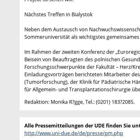
Nächstes Treffen in Bialystok
Neben dem Austausch von Nachwuchswissenschaftl
Sommeruniversität als wichtigstes gemeinsames Vo
Im Rahmen der zweiten Konferenz der „Euroregion
Beisein von Beauftragten des polnischen Gesund
Forschungsschwerpunkte der Fakultät – Herz/Krei
Einladungsvorträgen berichteten Mitarbeiter des I
(Tumorforschung), der Klinik für Pädiatrische Häm
für Allgemein- und Transplantationschirurgie übe
Redaktion: Monika R?gge, Tel.: (0201) 183?2085.
Alle Pressemitteilungen der UDE finden Sie unt
http://www.uni-due.de/de/presse/pm.php