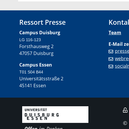
Ressort Presse
Konta
Campus Duisburg
Team
LG 116-123
E-Mail ze
Forsthausweg 2
press
47057 Duisburg
webre
Campus Essen
socia
T01 S04 B44
Universitätsstraße 2
45141 Essen
©