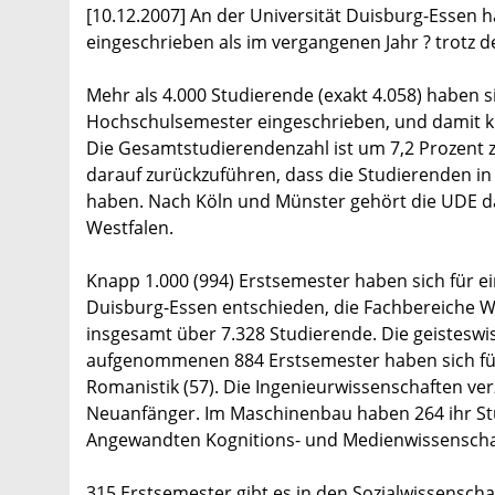
[10.12.2007] An der Universität Duisburg-Essen
eingeschrieben als im vergangenen Jahr ? trotz 
Mehr als 4.000 Studierende (exakt 4.058) haben s
Hochschulsemester eingeschrieben, und damit kn
Die Gesamtstudierendenzahl ist um 7,2 Prozent z
darauf zurückzuführen, dass die Studierenden in
haben. Nach Köln und Münster gehört die UDE da
Westfalen.
Knapp 1.000 (994) Erstsemester haben sich für e
Duisburg-Essen entschieden, die Fachbereiche Wi
insgesamt über 7.328 Studierende. Die geisteswi
aufgenommenen 884 Erstsemester haben sich für 
Romanistik (57). Die Ingenieurwissenschaften ve
Neuanfänger. Im Maschinenbau haben 264 ihr St
Angewandten Kognitions- und Medienwissenscha
315 Erstsemester gibt es in den Sozialwissenscha