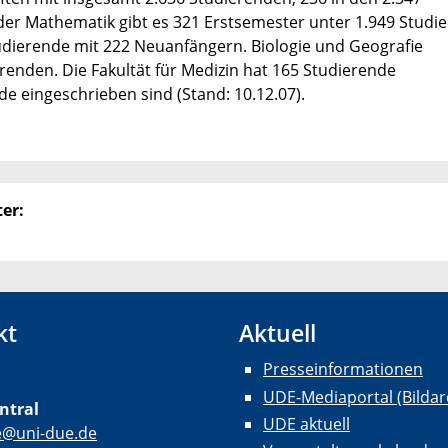
der Mathematik gibt es 321 Erstsemester unter 1.949 Studi
dierende mit 222 Neuanfängern. Biologie und Geografie
renden. Die Fakultät für Medizin hat 165 Studierende
nde eingeschrieben sind (Stand: 10.12.07).
er:
kt
Aktuell
Presseinformationen
UDE-Mediaportal (Bildar
ntral
UDE aktuell
e@uni-due.de