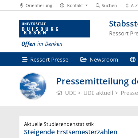
Orientierung
Kontakt
Suchen
A-Z
Stabss
Ressort Pr
Ressort Presse
Newsroom
Pressemitteilung d
UDE
UDE aktuell
Presse
Aktuelle Studierendenstatistik
Steigende Erstsemesterzahlen