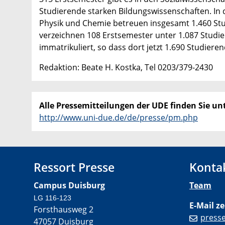
Studierende starken Bildungswissenschaften. In 
Physik und Chemie betreuen insgesamt 1.460 Stu
verzeichnen 108 Erstsemester unter 1.087 Studie
immatrikuliert, so dass dort jetzt 1.690 Studiere
Redaktion: Beate H. Kostka, Tel 0203/379-2430
Alle Pressemitteilungen der UDE finden Sie unt
http://www.uni-due.de/de/presse/pm.php
Ressort Presse
Konta
Campus Duisburg
Team
LG 116-123
E-Mail ze
Forsthausweg 2
press
47057 Duisburg