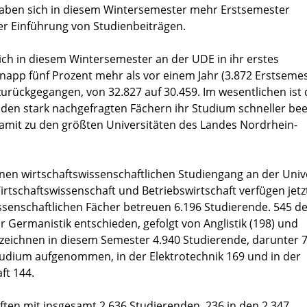
 haben sich in diesem Wintersemester mehr Erstsemester
der Einführung von Studienbeiträgen.
ich in diesem Wintersemester an der UDE in ihr erstes
app fünf Prozent mehr als vor einem Jahr (3.872 Erstsemes
urückgegangen, von 32.827 auf 30.459. Im wesentlichen ist 
 den stark nachgefragten Fächern ihr Studium schneller be
mit zu den größten Universitäten des Landes Nordrhein-
inen wirtschaftswissenschaftlichen Studiengang an der Univ
rtschaftswissenschaft und Betriebswirtschaft verfügen jetz
ssenschaftlichen Fächer betreuen 6.196 Studierende. 545 de
Germanistik entschieden, gefolgt von Anglistik (198) und
rzeichnen in diesem Semester 4.940 Studierende, darunter 
udium aufgenommen, in der Elektrotechnik 169 und in der
ft 144.
ften mit insgesamt 2.636 Studierenden, 236 in den 2.347