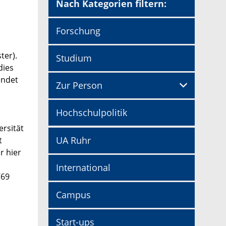
Nach Kategorien filtern:
Forschung
ter).
Studium
dies
endet
Zur Person
Hochschulpolitik
ersität
UA Ruhr
t
r hier
International
769
Campus
Start-ups