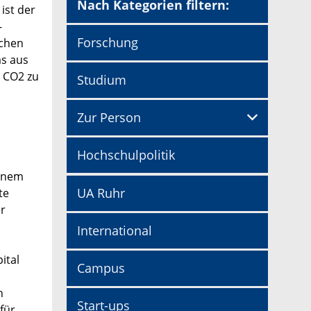
Nach Kategorien filtern:
ist der
-
Forschung
schen
as aus
s CO2 zu
Studium
Zur Person
Hochschulpolitik
einem
UA Ruhr
te
er
International
ital
Campus
n
Start-ups
 für