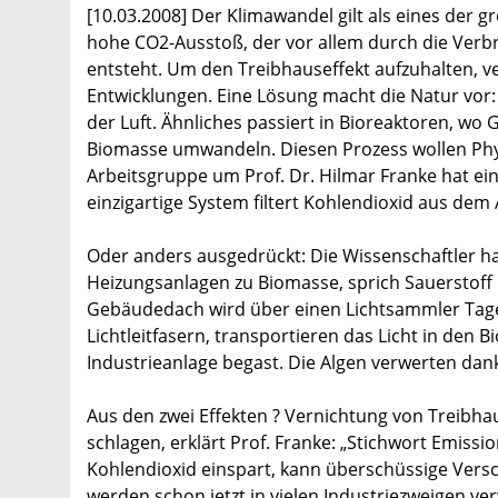
[10.03.2008] Der Klimawandel gilt als eines der 
hohe CO2-Ausstoß, der vor allem durch die Verbre
entsteht. Um den Treibhauseffekt aufzuhalten, v
Entwicklungen. Eine Lösung macht die Natur vor
der Luft. Ähnliches passiert in Bioreaktoren, wo
Biomasse umwandeln. Diesen Prozess wollen Physi
Arbeitsgruppe um Prof. Dr. Hilmar Franke hat ein
einzigartige System filtert Kohlendioxid aus dem
Oder anders ausgedrückt: Die Wissenschaftler h
Heizungsanlagen zu Biomasse, sprich Sauerstoff 
Gebäudedach wird über einen Lichtsammler Tages
Lichtleitfasern, transportieren das Licht in den 
Industrieanlage begast. Die Algen verwerten dan
Aus den zwei Effekten ? Vernichtung von Treibhau
schlagen, erklärt Prof. Franke: „Stichwort Emis
Kohlendioxid einspart, kann überschüssige Versc
werden schon jetzt in vielen Industriezweigen verw