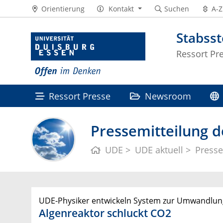
Orientierung
Kontakt
Suchen
A-Z
Stabss
Ressort Pr
Ressort Presse
Newsroom
Pressemitteilung d
UDE
UDE aktuell
Presse
UDE-Physiker entwickeln System zur Umwandlung
Algenreaktor schluckt CO2