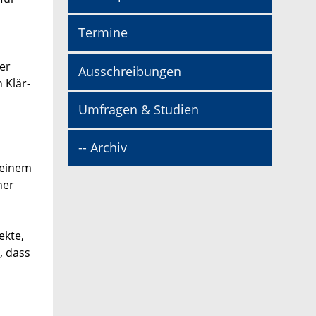
Termine
er
Ausschreibungen
 Klär-
Umfragen & Studien
-- Archiv
 einem
her
ekte,
, dass