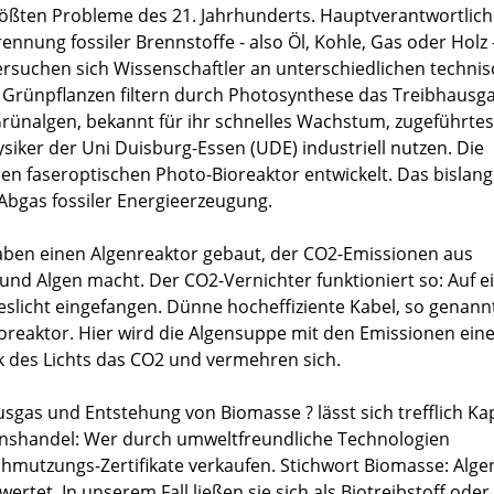
größten Probleme des 21. Jahrhunderts. Hauptverantwortlich 
nnung fossiler Brennstoffe - also Öl, Kohle, Gas oder Holz 
ersuchen sich Wissenschaftler an unterschiedlichen techni
: Grünpflanzen filtern durch Photosynthese das Treibhausg
 Grünalgen, bekannt für ihr schnelles Wachstum, zugeführte
ker der Uni Duisburg-Essen (UDE) industriell nutzen. Die
en faseroptischen Photo-Bioreaktor entwickelt. Das bislang
 Abgas fossiler Energieerzeugung.
aben einen Algenreaktor gebaut, der CO2-Emissionen aus
und Algen macht. Der CO2-Vernichter funktioniert so: Auf 
licht eingefangen. Dünne hocheffiziente Kabel, so genann
Bioreaktor. Hier wird die Algensuppe mit den Emissionen ein
k des Lichts das CO2 und vermehren sich.
sgas und Entstehung von Biomasse ? lässt sich trefflich Kap
sionshandel: Wer durch umweltfreundliche Technologien
hmutzungs-Zertifikate verkaufen. Stichwort Biomasse: Alge
ertet. In unserem Fall ließen sie sich als Biotreibstoff oder