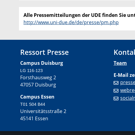
Alle Pressemitteilungen der UDE finden Sie unt
http://www.uni-due.de/de/presse/pm.php
Ressort Presse
Konta
Campus Duisburg
Team
LG 116-123
E-Mail ze
Forsthausweg 2
press
47057 Duisburg
webre
Campus Essen
socia
T01 S04 B44
Universitätsstraße 2
45141 Essen