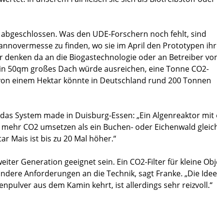
t abgeschlossen. Was den UDE-Forschern noch fehlt, sind
 Hannovermesse zu finden, wo sie im April den Prototypen ihr
Wir denken da an die Biogastechnologie oder an Betreiber von
„Ein 50qm großes Dach würde ausreichen, eine Tonne CO2-
 von einem Hektar könnte in Deutschland rund 200 Tonnen
r das System made in Duisburg-Essen: „Ein Algenreaktor mit
 mehr CO2 umsetzen als ein Buchen- oder Eichenwald gleic
r Mais ist bis zu 20 Mal höher.“
eiter Generation geeignet sein. Ein CO2-Filter für kleine Obj
 andere Anforderungen an die Technik, sagt Franke. „Die Idee
npulver aus dem Kamin kehrt, ist allerdings sehr reizvoll.“