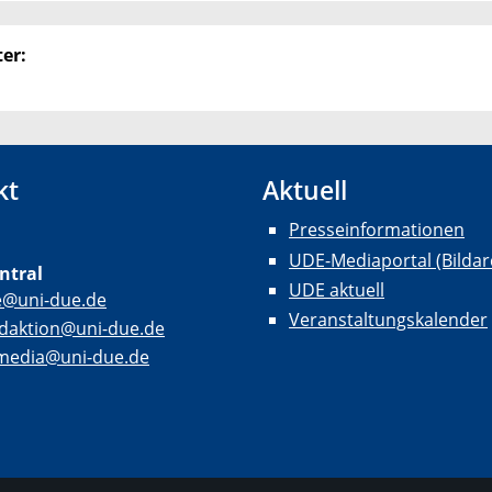
er:
kt
Aktuell
Presseinformationen
UDE-Mediaportal (Bildar
ntral
UDE aktuell
e@uni-due.de
Veranstaltungskalender
daktion@uni-due.de
lmedia@uni-due.de