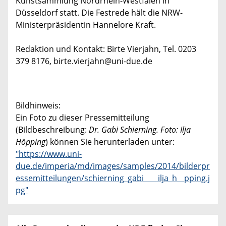
Kunstsammlung Nordrhein-Westfalen in
Düsseldorf statt. Die Festrede hält die NRW-
Ministerpräsidentin Hannelore Kraft.
Redaktion und Kontakt: Birte Vierjahn, Tel. 0203
379 8176, birte.vierjahn@uni-due.de
Bildhinweis:
Ein Foto zu dieser Pressemitteilung
(Bildbeschreibung:
Dr. Gabi Schierning. Foto: Ilja
Höpping
) können Sie herunterladen unter:
"https://www.uni-
due.de/imperia/md/images/samples/2014/bilderpr
essemitteilungen/schierning_gabi____ilja_h__pping.j
pg"