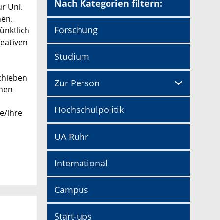
Nach Kategorien filtern:
r Uni.
hen.
Forschung
pünktlich
reativen
Studium
schieben
Zur Person
chen
Hochschulpolitik
e/ihre
UA Ruhr
International
Campus
Start-ups