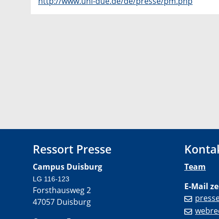
http://www.uni-due.de/de/presse/pm.php
Ressort Presse
Konta
Campus Duisburg
Team
LG 116-123
E-Mail ze
Forsthausweg 2
press
47057 Duisburg
webre