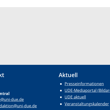
kt
Aktuell
Presseinformationen
UDE-Mediaportal (Bildar
ntral
UDE aktuell
e@uni-due.de
Veranstaltungskalender
daktion@uni-due.de