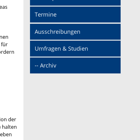
reas
Termine
Ausschreibungen
inen
 für
Umfragen & Studien
ordern
-- Archiv
,
ion der
 halten
leben