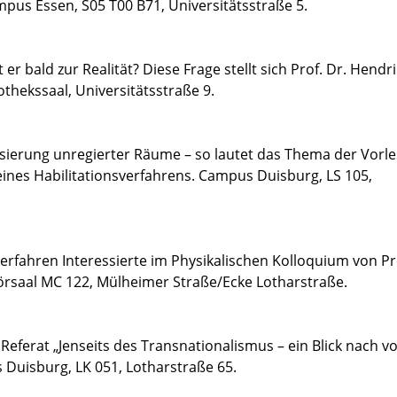
mpus Essen, S05 T00 B71, Universitätsstraße 5.
 er bald zur Realität? Diese Frage stellt sich Prof. Dr. Hendri
othekssaal, Universitätsstraße 9.
isierung unregierter Räume – so lautet das Thema der Vorl
eines Habilitationsverfahrens. Campus Duisburg, LS 105,
erfahren Interessierte im Physikalischen Kolloquium von Pro
rsaal MC 122, Mülheimer Straße/Ecke Lotharstraße.
 Referat „Jenseits des Transnationalismus – ein Blick nach v
Duisburg, LK 051, Lotharstraße 65.