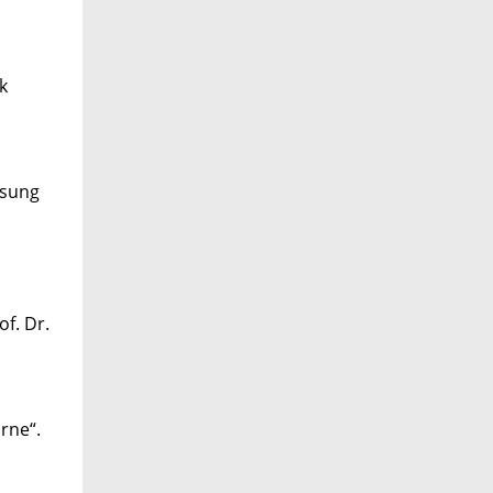
k
esung
f. Dr.
orne“.