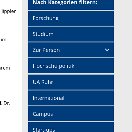
Nach Kategorien filtern:
 Hippler
Forschung
Studium
 im
Zur Person
Hochschulpolitik
ihrem
UA Ruhr
International
. Dr.
Campus
Start-ups