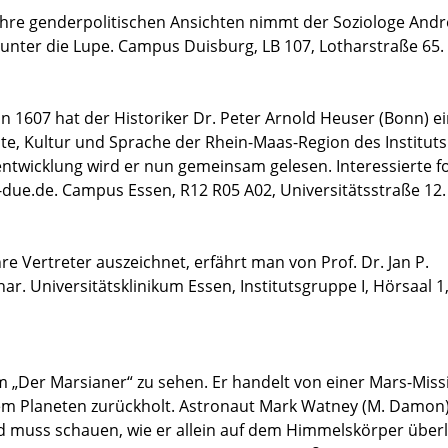
d ihre genderpolitischen Ansichten nimmt der Soziologe And
nter die Lupe. Campus Duisburg, LB 107, Lotharstraße 65.
 1607 hat der Historiker Dr. Peter Arnold Heuser (Bonn) e
te, Kultur und Sprache der Rhein-Maas-Region des Instituts
ntwicklung wird er nun gemeinsam gelesen. Interessierte f
due.de. Campus Essen, R12 R05 A02, Universitätsstraße 12.
re Vertreter auszeichnet, erfährt man von Prof. Dr. Jan P.
. Universitätsklinikum Essen, Institutsgruppe I, Hörsaal 1
ilm „Der Marsianer“ zu sehen. Er handelt von einer Mars-Miss
em Planeten zurückholt. Astronaut Mark Watney (M. Damon)
 und muss schauen, wie er allein auf dem Himmelskörper über