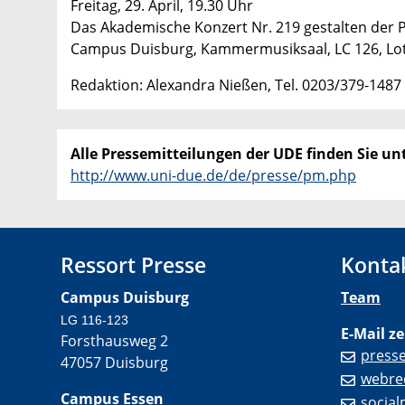
Freitag, 29. April, 19.30 Uhr
Das Akademische Konzert Nr. 219 gestalten der P
Campus Duisburg, Kammermusiksaal, LC 126, Lot
Redaktion: Alexandra Nießen, Tel. 0203/379-1487
Alle Pressemitteilungen der UDE finden Sie unt
http://www.uni-due.de/de/presse/pm.php
Ressort Presse
Konta
Campus Duisburg
Team
LG 116-123
E-Mail ze
Forsthausweg 2
press
47057 Duisburg
webre
Campus Essen
socia