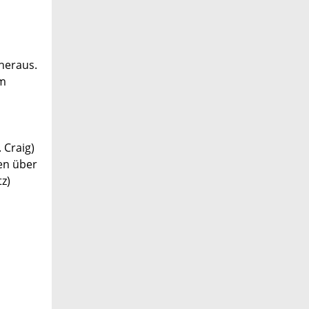
heraus.
um
 Craig)
nen über
z)
h