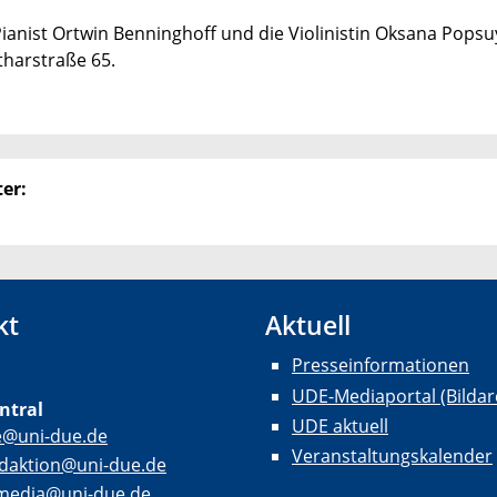
ianist Ortwin Benninghoff und die Violinistin Oksana Popsu
harstraße 65.
er:
kt
Aktuell
Presseinformationen
UDE-Mediaportal (Bildar
ntral
UDE aktuell
e@uni-due.de
Veranstaltungskalender
daktion@uni-due.de
lmedia@uni-due.de