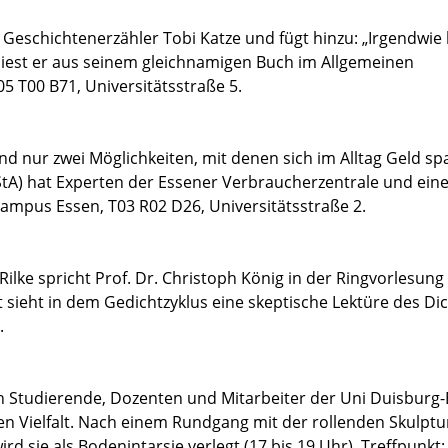
r Geschichtenerzähler Tobi Katze und fügt hinzu: „Irgendwie
 liest er aus seinem gleichnamigen Buch im Allgemeinen
 T00 B71, Universitätsstraße 5.
nd nur zwei Möglichkeiten, mit denen sich im Alltag Geld sp
StA) hat Experten der Essener Verbraucherzentrale und ein
ampus Essen, T03 R02 D26, Universitätsstraße 2.
ilke spricht Prof. Dr. Christoph König in der Ringvorlesung
t sieht in dem Gedichtzyklus eine skeptische Lektüre des Dic
.
h Studierende, Dozenten und Mitarbeiter der Uni Duisburg
len Vielfalt. Nach einem Rundgang mit der rollenden Skulptu
 sie als Bodenintarsie verlegt (17 bis 19 Uhr). Treffpunkt: