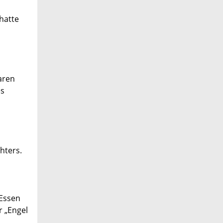
 hatte
aren
es
hters.
-Essen
r „Engel