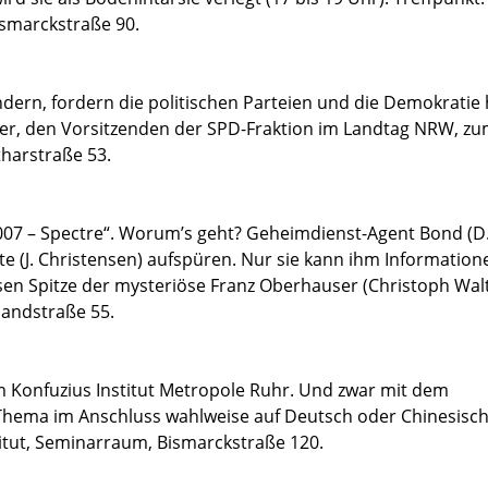
ismarckstraße 90.
ndern, fordern die politischen Parteien und die Demokratie 
r, den Vorsitzenden der SPD-Fraktion im Landtag NRW, z
harstraße 53.
 007 – Spectre“. Worum’s geht? Geheimdienst-Agent Bond (D.
te (J. Christensen) aufspüren. Nur sie kann ihm Informatio
en Spitze der mysteriöse Franz Oberhauser (Christoph Walt
landstraße 55.
m Konfuzius Institut Metropole Ruhr. Und zwar mit dem
Thema im Anschluss wahlweise auf Deutsch oder Chinesisc
titut, Seminarraum, Bismarckstraße 120.