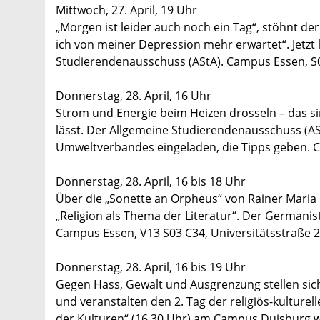
Mittwoch, 27. April, 19 Uhr
„Morgen ist leider auch noch ein Tag“, stöhnt de
ich von meiner Depression mehr erwartet“. Jetzt
Studierendenausschuss (AStA). Campus Essen, S05
Donnerstag, 28. April, 16 Uhr
Strom und Energie beim Heizen drosseln – das si
lässt. Der Allgemeine Studierendenausschuss (A
Umweltverbandes eingeladen, die Tipps geben. C
Donnerstag, 28. April, 16 bis 18 Uhr
Über die „Sonette an Orpheus“ von Rainer Maria R
„Religion als Thema der Literatur“. Der Germanis
Campus Essen, V13 S03 C34, Universitätsstraße 2
Donnerstag, 28. April, 16 bis 19 Uhr
Gegen Hass, Gewalt und Ausgrenzung stellen sic
und veranstalten den 2. Tag der religiös-kulturel
der Kulturen“ (16.30 Uhr) am Campus Duisburg wird