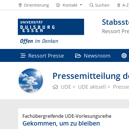
Orientierung
Kontakt
Suchen
A-Z
Stabss
Ressort Pr
Ressort Presse
Newsroom
Pressemitteilung d
UDE
UDE aktuell
Presse
Fachübergreifende UDE-Vorlesungsreihe
Gekommen, um zu bleiben