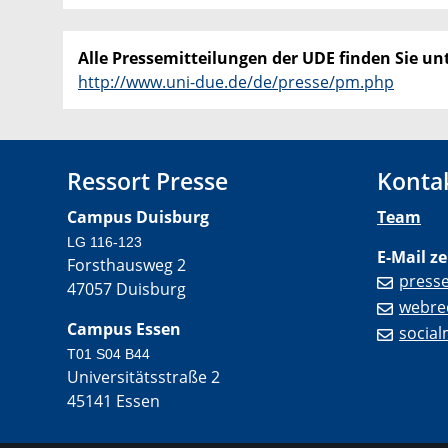
Alle Pressemitteilungen der UDE finden Sie unt
http://www.uni-due.de/de/presse/pm.php
Ressort Presse
Konta
Campus Duisburg
Team
LG 116-123
E-Mail ze
Forsthausweg 2
press
47057 Duisburg
webre
Campus Essen
socia
T01 S04 B44
Universitätsstraße 2
45141 Essen