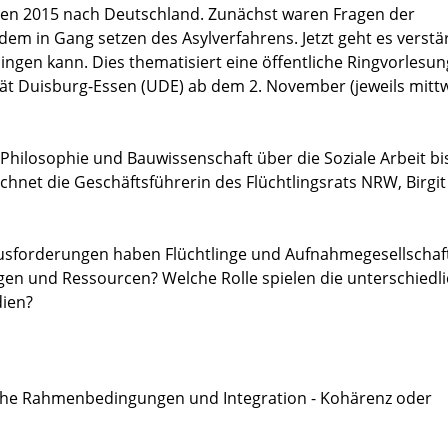
eten 2015 nach Deutschland. Zunächst waren Fragen der
m in Gang setzen des Asylverfahrens. Jetzt geht es verstä
lingen kann. Dies thematisiert eine öffentliche Ringvorlesu
sität Duisburg-Essen (UDE) ab dem 2. November (jeweils mit
hilosophie und Bauwissenschaft über die Soziale Arbeit bis
ichnet die Geschäftsführerin des Flüchtlingsrats NRW, Birgit
usforderungen haben Flüchtlinge und Aufnahmegesellschaf
en und Ressourcen? Welche Rolle spielen die unterschiedl
dien?
tliche Rahmenbedingungen und Integration - Kohärenz oder