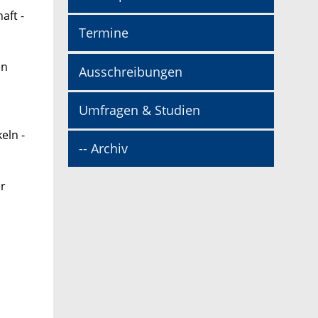
aft -
Termine
en
Ausschreibungen
Umfragen & Studien
eln -
-- Archiv
er