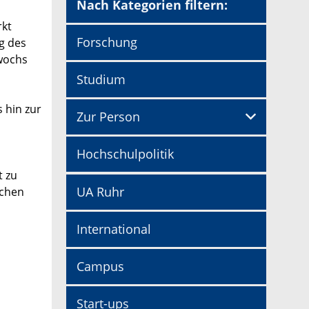
Nach Kategorien filtern:
rkt
Forschung
ng des
twochs
Studium
 hin zur
Zur Person
Hochschulpolitik
t zu
UA Ruhr
ichen
International
Campus
Start-ups