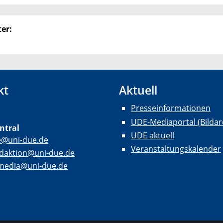
er:
kt
Aktuell
Presseinformationen
UDE-Mediaportal (Bildar
ntral
UDE aktuell
e@uni-due.de
Veranstaltungskalender
daktion@uni-due.de
lmedia@uni-due.de