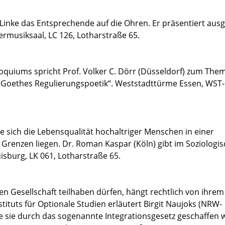
Linke das Entsprechende auf die Ohren. Er präsentiert aus
musiksaal, LC 126, Lotharstraße 65.
oquiums spricht Prof. Volker C. Dörr (Düsseldorf) zum Them
‘: Goethes Regulierungspoetik“. Weststadttürme Essen, WST-
 sich die Lebensqualität hochaltriger Menschen in einer
 Grenzen liegen. Dr. Roman Kaspar (Köln) gibt im Soziologi
burg, LK 061, Lotharstraße 65.
n Gesellschaft teilhaben dürfen, hängt rechtlich von ihrem
stituts für Optionale Studien erläutert Birgit Naujoks (NRW-
wie sie durch das sogenannte Integrationsgesetz geschaffen