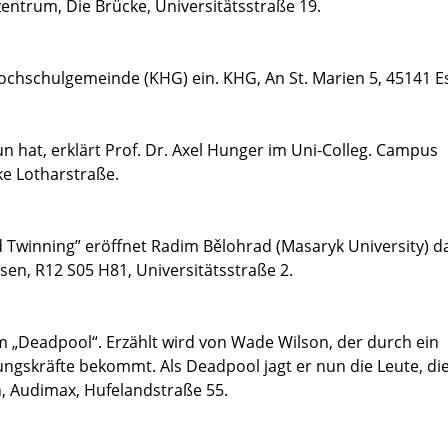
entrum, Die Brücke, Universitätsstraße 19.
ochschulgemeinde (KHG) ein. KHG, An St. Marien 5, 45141 E
n hat, erklärt Prof. Dr. Axel Hunger im Uni-Colleg. Campus
e Lotharstraße.
d Twinning” eröffnet Radim Bělohrad (Masaryk University) d
en, R12 S05 H81, Universitätsstraße 2.
m „Deadpool“. Erzählt wird von Wade Wilson, der durch ein
ngskräfte bekommt. Als Deadpool jagt er nun die Leute, die
n, Audimax, Hufelandstraße 55.