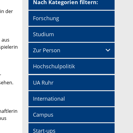
Nach Kategorien filtern:
in der
Forschung
Studium
n aus
pielerin
Zur Person
Hochschulpolitik
r
UA Ruhr
sehen.
International
haftlerin
Campus
pus
Start-ups