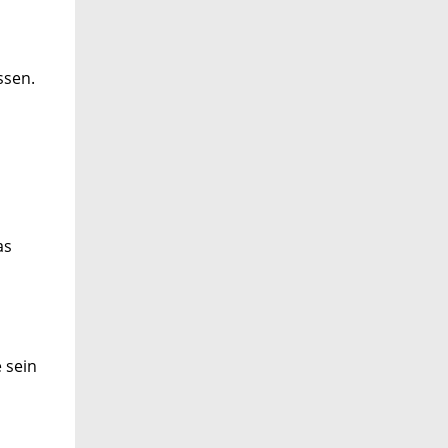
ssen.
as
 sein