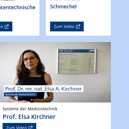
Schmechel
htentechnische
eo
Zum Video
Systeme der Medizintechnik
Prof. Elsa Kirchner
Zum Video