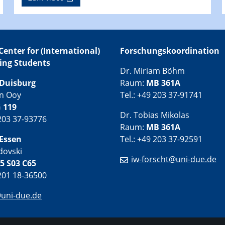
Center for (International)
Forschungskoordination
ing Students
Dr. Miriam Böhm
Duisburg
Raum:
MB 361A
an Ooy
Tel.: +49 203 37-91741
 119
Dr. Tobias Mikolas
 203 37-93776
Raum:
MB 361A
Essen
Tel.: +49 203 37-92591
dovski
iw-forscht@uni-due.de
5 S03 C65
 201 18-36500
@uni-due.de