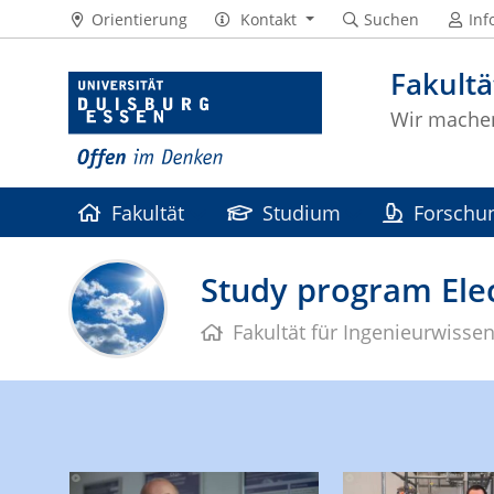
Orientierung
Kontakt
Suchen
Inf
Fakultä
Wir machen
Fakultät
Studium
Forschu
Förderverein
Intranet
Study program Elec
Fakultät für Ingenieurwisse