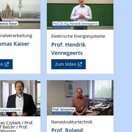
ignalverarbeitung
Elektrische Energiesysteme
omas Kaiser
Prof. Hendrik
Vennegeerts
eo
Zum Video
Nanostrukturtechnik
as Czylwik / Prof.
f Balzer / Prof.
Prof. Roland
n Waasen