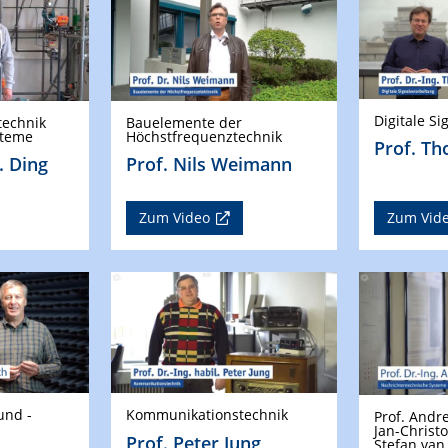
Digitale S
technik
Bauelemente der
steme
Höchstfrequenztechnik
Prof. Th
. Ding
Prof. Nils Weimann
Zum Video
Zum Vid
und -
Kommunikationstechnik
Prof. Andre
Jan-Christo
Prof. Peter Jung
Stefan va