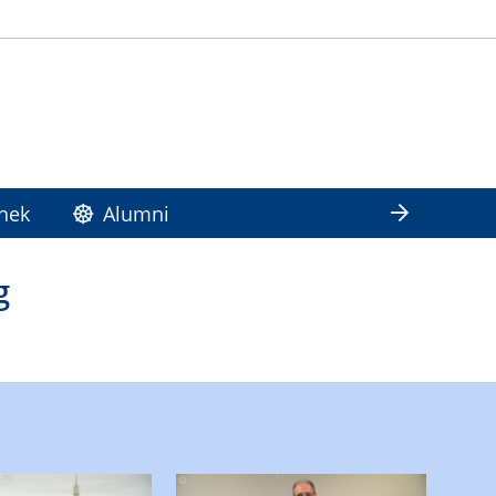
hek
Alumni
g