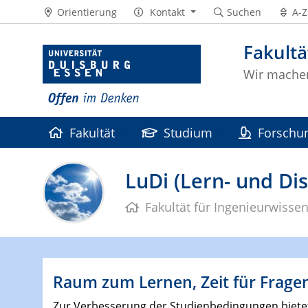
Orientierung
Kontakt
Suchen
A-Z
Fakultä
Wir machen
Fakultät
Studium
Forschu
LuDi (Lern- und Di
Fakultät für Ingenieurwisse
Raum zum Lernen, Zeit für Frage
Zur Verbesserung der Studienbedingungen bietet 