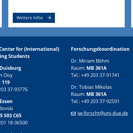
Weitere Infos
Center for (International)
Forschungskoordination
ing Students
Dr. Miriam Böhm
Duisburg
Raum:
MB 361A
an Ooy
Tel.: +49 203 37-91741
 119
Dr. Tobias Mikolas
 203 37-93776
Raum:
MB 361A
Essen
Tel.: +49 203 37-92591
dovski
iw-forscht@uni-due.de
5 S03 C65
 201 18-36500