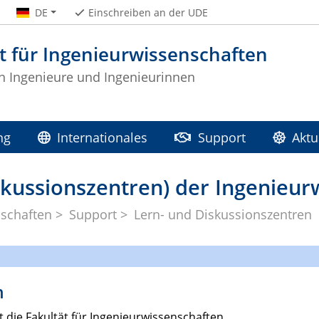
DE
Einschreiben an der UDE
t für Ingenieurwissenschaften
 Ingenieure und Ingenieurinnen
ng
Internationales
Support
Aktu
skussionszentren) der Ingenieur
nschaften
Support
Lern- und Diskussionszentren
n
die Fakultät für Ingenieurwissenschaften