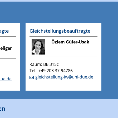
agte
Gleichstellungsbeauftragte
Özlem Güler-Usak
eliger
Raum: BB 315c
Tel.: +49 203 37-94786
gleichstellung-iw@uni-due.de
due.de
en