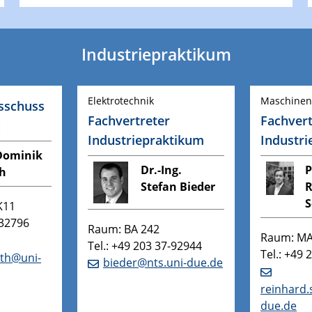
Industriepraktikum
Elektrotechnik
Maschine
sschuss
Fachvertreter
Fachvert
n
Industriepraktikum
Industr
 Dominik
Dr.-Ing.
P
th
Stefan Bieder
R
S
K11
-32796
Raum: BA 242
Raum: MA
Tel.: +49 203 37-92944
Tel.: +49
uth@uni-
bieder@nts.uni-due.de
reinhard.
due.de