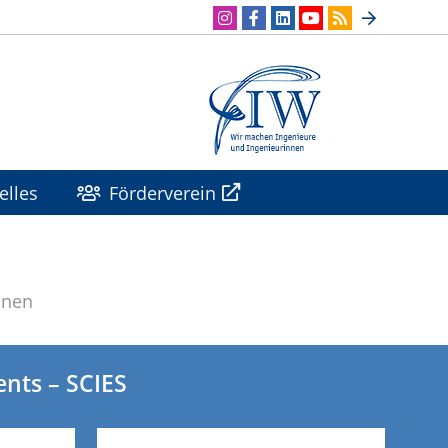
elles
Förderverein
onen
ents – SCIES