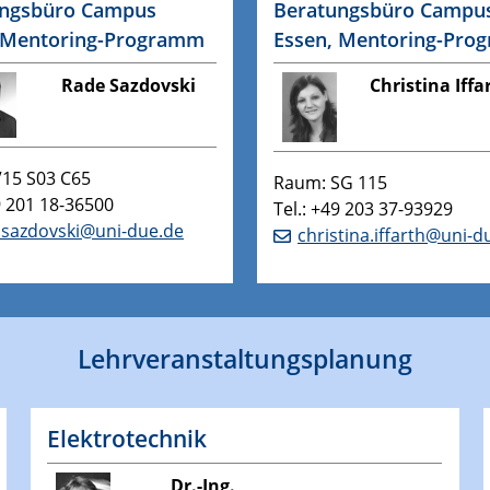
ungsbüro Campus
Beratungsbüro Campu
 Mentoring-Programm
Essen, Mentoring-Pro
Rade Sazdovski
Christina Iffa
​
15 S03 C65
Raum: SG 115
9 201 18-36500
Tel.: +49 203 37-93929
.sazdovski@uni-due.de
christina.iffarth@uni-d
Lehrveranstaltungsplanung
Elektrotechnik
Dr.-Ing.