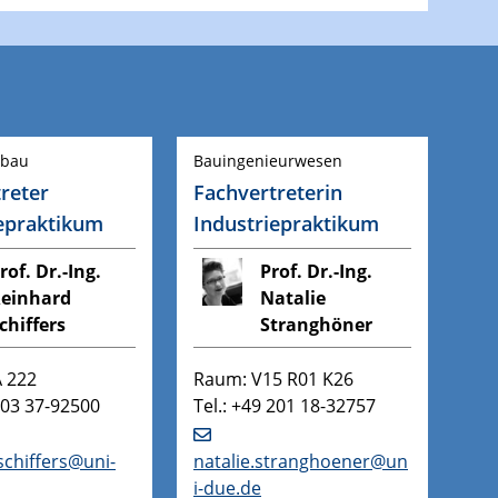
nbau
Bauingenieurwesen
reter
Fachvertreterin
iepraktikum
Industriepraktikum
rof. Dr.-Ing.
Prof. Dr.-Ing.
einhard
Natalie
chiffers
Stranghöner
 222
Raum: V15 R01 K26
 203 37-92500
Tel.: +49 201 18-32757
schiffers@uni-
natalie.stranghoener@un
i-due.de