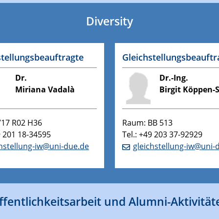
Diversity
stellungsbeauftragte
Gleichstellungsbeauftr
Dr.
Dr.-Ing.
Miriana Vadalà
Birgit Köppen-S
V17 R02 H36
Raum: BB 513
9 201 18-34595
Tel.: +49 203 37-92929
chstellung-iw@uni-due.de
gleichstellung-iw@uni-
ffentlichkeitsarbeit und Alumni-Aktivität