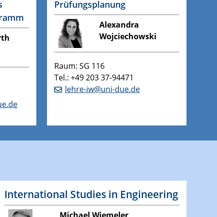
s
Prüfungsplanung
gramm
Alexandra
Wojciechowski
rth
Raum: SG 116
Tel.: +49 203 37-94471
lehre-iw@uni-due.de
ue.de
International Studies in Engineering
Michael Wiemeler