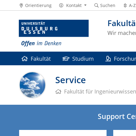
Orientierung
Kontakt
Suchen
A-Z
Fakultä
Wir machen
Fakultät
Studium
Forschu
Service
Fakultät für Ingenieurwisse
Support Cen