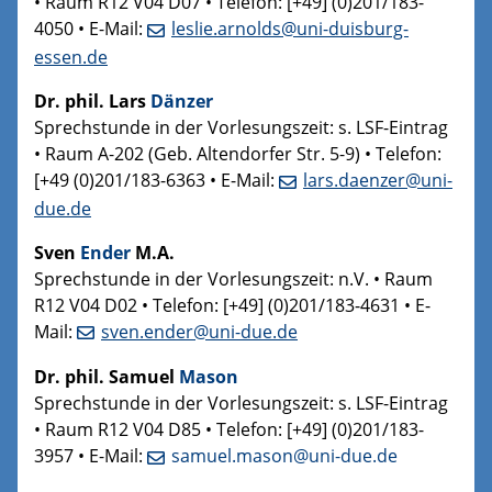
• Raum R12 V04 D07 • Telefon: [+49] (0)201/183-
4050 • E-Mail:
leslie.arnolds@uni-duisburg-
essen.de
Dr. phil. Lars
Dänzer
Sprechstunde in der Vorlesungszeit: s. LSF-Eintrag
• Raum A-202 (Geb. Altendorfer Str. 5-9) • Telefon:
[+49 (0)201/183-6363 • E-Mail:
lars.daenzer@uni-
due.de
Sven
Ender
M.A.
Sprechstunde in der Vorlesungszeit: n.V. • Raum
R12 V04 D02 • Telefon: [+49] (0)201/183-4631 • E-
Mail:
sven.ender@uni-due.de
Dr. phil. Samuel
Mason
Sprechstunde in der Vorlesungszeit: s. LSF-Eintrag
• Raum R12 V04 D85 • Telefon: [+49] (0)201/183-
3957 • E-Mail:
samuel.mason@uni-due.de