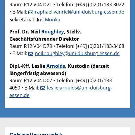
Raum R12 V04 D21 • Telefon: [+49] (0)201/183-3022
• E-Mail:
raphael.vanriel@uni-duisburg-essen.de
Sekretariat: Iris
Monka
Prof. Dr. Neil
Roughley
, Stellv.
Geschäftsführender Direktor
Raum R12 V04 D79 • Telefon: [+49] (0)201/183-3468
• E-Mail:
neil.roughley@uni-duisburg-essen.de
Dipl.-Kff. Leslie
Arnolds
, Kustodin (derzeit
längerfristig abwesend)
Raum R12 V04 D07 • Telefon: [+49] (0)201/183-
4050 • E-Mail:
leslie.arnolds@uni-duisburg-
essen.de