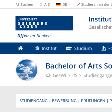
Suchen
A-Z
DE
Studieren an der
Institut
Gesellscha
Institut
Studium
F
Bachelor of Arts So
GesWi
IfS
Studiengäng
STUDIENGANG
|
BEWERBUNG
|
PRÜFUNGEN
|
P