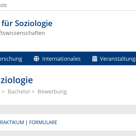
 UDE
 für Soziologie
ftswissenschaften
orschung
Internationales
Veranstaltun
ziologie
e
Bachelor
Bewerbung
RAKTIKUM
|
FORMULARE