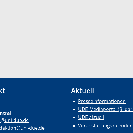
kt
Aktuell
Presseinformationen
UDE-Mediaportal (Bildar
ntral
UDE aktuell
e@uni-due.de
Veranstaltungskalender
daktion@uni-due.de