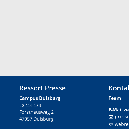
Ressort Presse
Konta
Campus Duisburg
Team
LG 116-123
E-Mail ze
Forsthausweg 2
press
47057 Duisburg
webre