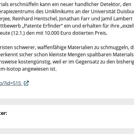
ls erschnüffeln kann ein neuer handlicher Detektor, den
apiezentrums des Uniklinikums an der Universität Duisbu
rjee, Reinhard Hentschel, Jonathan Farr und Jamil Lambert
bewerb „Patente Erfinder“ ein und erhalten für ihre „exzel
te (12.1.) den mit 10.000 Euro dotierten Preis.
risten schwerer, waffenfähige Materialien zu schmuggeln, 
 erkennt sicher schon kleinste Mengen spaltbaren Materials
hsweise kostengünstig, weil er im Gegensatz zu den bisheri
um-Isotop angewiesen ist.
fo/?id=515
er: