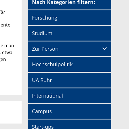
Nach Kategorien filtern:
rg-
Forschung
lente
Studium
die man
Zur Person
, etwa
gen
Hochschulpolitik
UA Ruhr
International
Campus
Start-ups