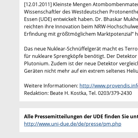
[12.01.2011] Kleinste Mengen Atombombenmateria
Wissenschaftler des Westdeutschen Protonenther
Essen (UDE) entwickelt haben. Dr. Bhaskar Mukhe
reichten ihre Innovation beim NRW-Hochschulwett
Erfindung mit größtmöglichem Marktpotenzial“ heu
Das neue Nuklear-Schnüffelgerät macht es Terro
für nukleare Sprengköpfe benötigt. Der Detektor
Plutonium. Zudem ist der neue Detektor vergleic
Geräten nicht mehr auf ein extrem seltenes Heli
Weitere Informationen:
http://www.provendis.in
Redaktion: Beate H. Kostka, Tel. 0203/379-2430
Alle Pressemitteilungen der UDE finden Sie unt
http://www.uni-due.de/de/presse/pm.php