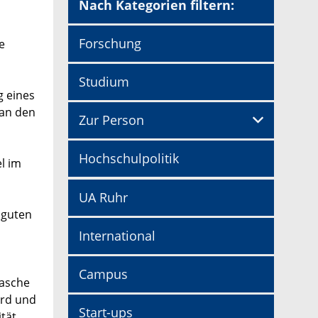
Nach Kategorien filtern:
Forschung
e
Studium
g eines
 an den
Zur Person
Hochschulpolitik
l im
UA Ruhr
 guten
International
Campus
lasche
ird und
Start-ups
ität