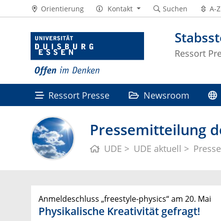
Orientierung
Kontakt
Suchen
A-Z
Stabss
Ressort Pr
Ressort Presse
Newsroom
Pressemitteilung d
UDE
UDE aktuell
Presse
Anmeldeschluss „freestyle-physics“ am 20. Mai
Physikalische Kreativität gefragt!