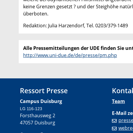
keine Grenzen gesetzt ? und der Steighöhe natürl
überboten.
Redaktion: Julia Harzendorf, Tel. 0203/379-1489
Alle Pressemitteilungen der UDE finden Sie unt
http://www.uni-due.de/de/presse/pm.php
Ressort Presse
Konta
Campus Duisburg
Team
LG 116-123
E-Mail ze
Forsthausweg 2
press
47057 Duisburg
webre