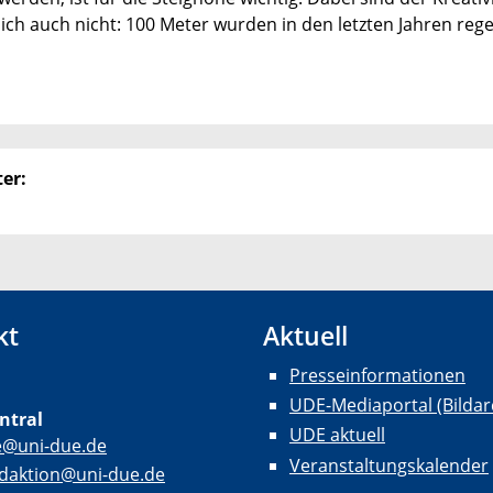
ich auch nicht: 100 Meter wurden in den letzten Jahren reg
er:
kt
Aktuell
Presseinformationen
UDE-Mediaportal (Bildar
ntral
UDE aktuell
e@uni-due.de
Veranstaltungskalender
daktion@uni-due.de