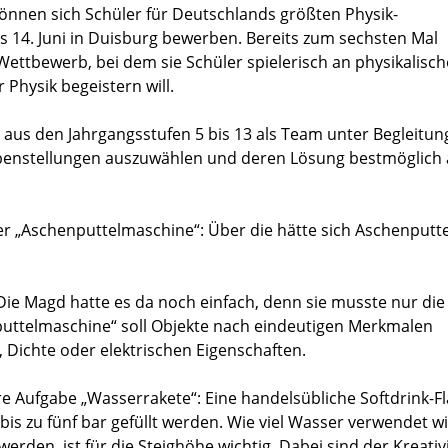
 können sich Schüler für Deutschlands größten Physik-
s 14. Juni in Duisburg bewerben. Bereits zum sechsten Mal
Wettbewerb, bei dem sie Schüler spielerisch an physikalisch
 Physik begeistern will.
aus den Jahrgangsstufen 5 bis 13 als Team unter Begleitun
fgabenstellungen auszuwählen und deren Lösung bestmöglich
er „Aschenputtelmaschine“: Über die hätte sich Aschenputte
 Die Magd hatte es da noch einfach, denn sie musste nur die
puttelmaschine“ soll Objekte nach eindeutigen Merkmalen
 Dichte oder elektrischen Eigenschaften.
äre Aufgabe „Wasserrakete“: Eine handelsübliche Softdrink-F
 bis zu fünf bar gefüllt werden. Wie viel Wasser verwendet w
rden, ist für die Steighöhe wichtig. Dabei sind der Kreativ