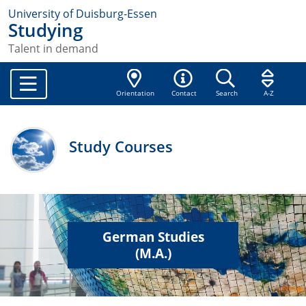
University of Duisburg-Essen
Studying
Talent in demand
Orientation
Contact
Search
A-Z
Study Courses
German Studies
(M.A.)