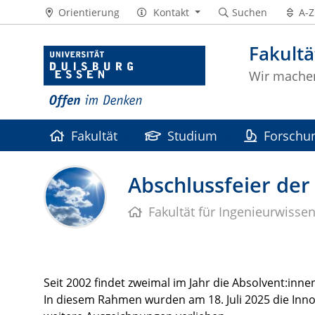
Orientierung
Kontakt
Suchen
A-Z
Fakultä
Wir machen
Fakultät
Studium
Forschu
Förderverein
Intranet
Abschlussfeier de
Fakultät für Ingenieurwisse
Seit 2002 findet zweimal im Jahr die Absolvent:inne
In diesem Rahmen wurden am 18. Juli 2025 die Inn