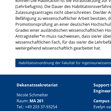
können Die Habilitation ist die Voraussetzung zur 
(Lehrbefugnis). Die Dauer des Habilitationsverfahre
Zulassungsantrages nicht überschreiten. Die/der 
Befähigung zu wissenschaftlicher Arbeit besitzen, 
Promotionsprüfung an einer deutschen Hochschule
Grades einer ausländischen wissenschaftlichen Ho
Antragsteller*in muss nachweisen, dass sie/er üb
wissenschaftlichen Fach, für das sie/er die Lehrbe
weitergehend wissenschaftlich gearbeitet hat.
Habilitationsordnung der Fakultät für Ingenieurwissen
Dekanatssekretariat
Support 
Engineer
Nicole Schmelter
Raum:
MA 261
Campus 
Tel.: +49 203 37-93254
Evelyn v