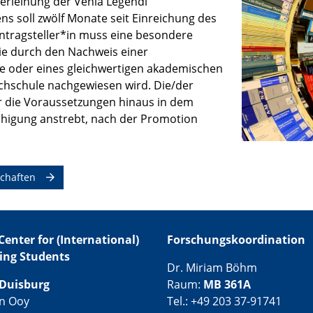
Verleihung der Venia Legendi
ns soll zwölf Monate seit Einreichung des
Antragsteller*in muss eine besondere
die durch den Nachweis einer
 oder eines gleichwertigen akademischen
chschule nachgewiesen wird. Die/der
er die Voraussetzungen hinaus in dem
fähigung anstrebt, nach der Promotion
schaften
Center for (International)
Forschungskoordination
ing Students
Dr. Miriam Böhm
Duisburg
Raum:
MB 361A
an Ooy
Tel.: +49 203 37-91741