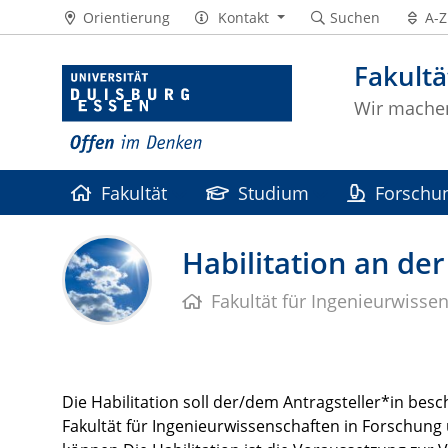
Orientierung
Kontakt
Suchen
A-Z
Fakultä
Wir machen
Fakultät
Studium
Forschu
Förderverein
Intranet
Habilitation an der
Fakultät für Ingenieurwisse
Die Habilitation soll der/dem Antragsteller*in besc
Fakultät für Ingenieurwissenschaften in Forschung 