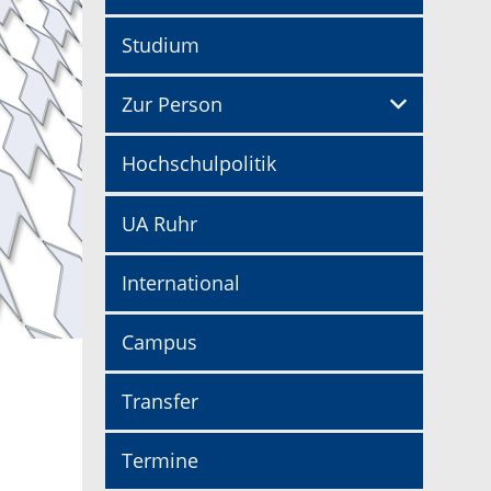
Studium
Zur Person
Hochschulpolitik
UA Ruhr
International
Campus
Transfer
Termine