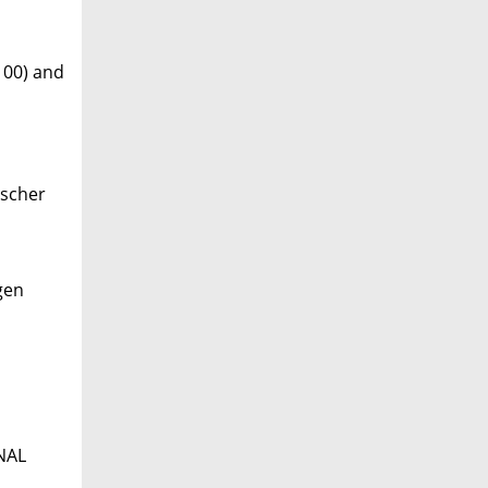
100) and
ischer
gen
NAL