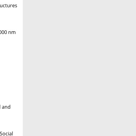
ructures
1000 nm
l and
Social