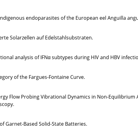
ndigenous endoparasites of the European eel Anguilla angui
rte Solarzellen auf Edelstahlsubstraten.
ional analysis of IFNα subtypes during HIV and HBV infecti
egory of the Fargues-Fontaine Curve.
rgy Flow Probing Vibrational Dynamics in Non-Equilibrium A
scopy.
f Garnet-Based Solid-State Batteries.