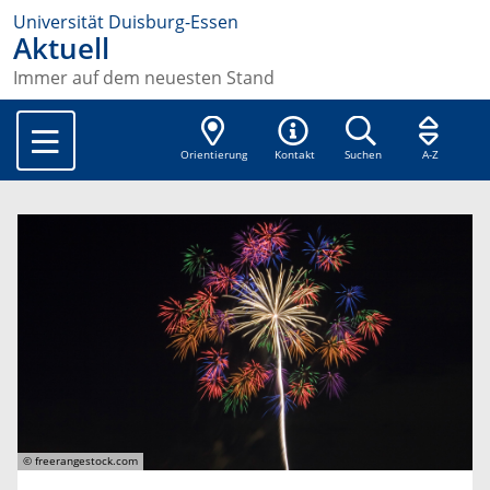
Universität Duisburg-Essen
Aktuell
Immer auf dem neuesten Stand
Orientierung
Kontakt
Suchen
A-Z
© freerangestock.com