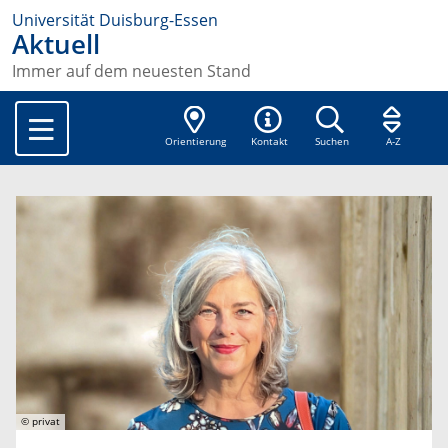
Universität Duisburg-Essen
Aktuell
Immer auf dem neuesten Stand
Orientierung
Kontakt
Suchen
A-Z
© privat