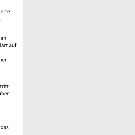
ierte
.
 an
ärt auf
mer
ritt
über
 das
,