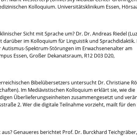
edizinischen Kolloquium. Universitätsklinikum Essen, Hörsa
linischer Sicht mit Sprache um? Dr. Dr. Andreas Riedel (Lu
cht darüber im Kolloquium für Linguistik und Sprachdidaktik.
ür Autismus-Spektrum-Störungen im Erwachsenenalter am
 Campus Essen, Großer Dekanatsraum, R12 D03 D20,
rreichischen Bibelübersetzers untersucht Dr. Christiane R
aften). Im Mediävistischen Kolloquium erklärt sie, wie die
ändigen Überlieferungseinheiten zusammengesetzt und verä
raße 2. Wer die digitale Teilnahme vorzieht, mailt für den 
us? Genaueres berichtet Prof. Dr. Burckhard Teichgräber