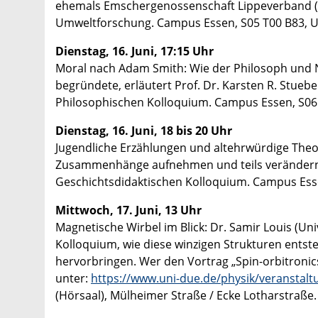
ehemals Emschergenossenschaft Lippeverband (E
Umweltforschung. Campus Essen, S05 T00 B83, Un
Dienstag, 16. Juni, 17:15 Uhr
Moral nach Adam Smith: Wie der Philosoph und Na
begründete, erläutert Prof. Dr. Karsten R. Stuebe
Philosophischen Kolloquium. Campus Essen, S06 S
Dienstag, 16. Juni, 18 bis 20 Uhr
Jugendliche Erzählungen und altehrwürdige Theo
Zusammenhänge aufnehmen und teils verändern, er
Geschichtsdidaktischen Kolloquium. Campus Esse
Mittwoch, 17. Juni, 13 Uhr
Magnetische Wirbel im Blick: Dr. Samir Louis (Uni
Kolloquium, wie diese winzigen Strukturen entst
hervorbringen. Wer den Vortrag „Spin-orbitroni
unter:
https://www.uni-due.de/physik/veranstal
(Hörsaal), Mülheimer Straße / Ecke Lotharstraße.