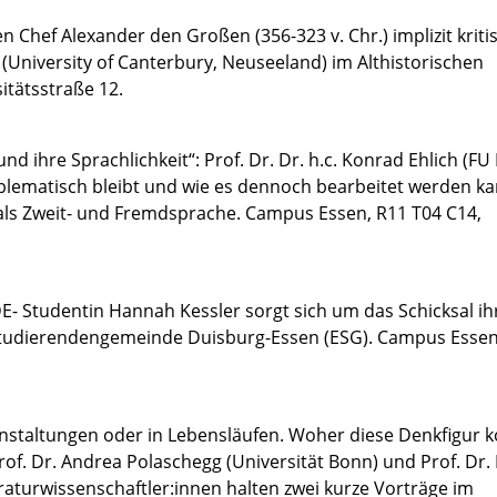
Chef Alexander den Großen (356-323 v. Chr.) implizit kritis
r (University of Canterbury, Neuseeland) im Althistorischen
itätsstraße 12.
 ihre Sprachlichkeit“: Prof. Dr. Dr. h.c. Konrad Ehlich (FU 
oblematisch bleibt und wie es dennoch bearbeitet werden ka
 als Zweit- und Fremdsprache. Campus Essen, R11 T04 C14,
 Studentin Hannah Kessler sorgt sich um das Schicksal ih
n Studierendengemeinde Duisburg-Essen (ESG). Campus Essen
eranstaltungen oder in Lebensläufen. Woher diese Denkfigur
rof. Dr. Andrea Polaschegg (Universität Bonn) und Prof. Dr.
eraturwissenschaftler:innen halten zwei kurze Vorträge im