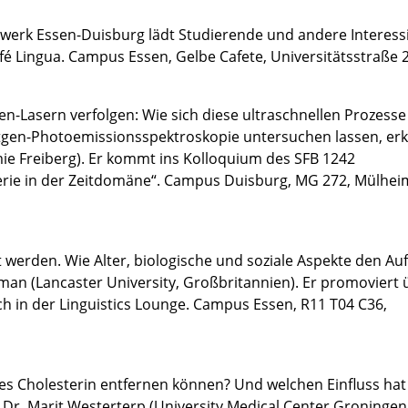
werk Essen-Duisburg lädt Studierende und andere Interess
 Lingua. Campus Essen, Gelbe Cafete, Universitätsstraße 2
-Lasern verfolgen: Wie sich diese ultraschnellen Prozesse
ntgen-Photoemissionsspektroskopie untersuchen lassen, erkl
mie Freiberg). Er kommt ins Kolloquium des SFB 1242
erie in der Zeitdomäne“. Campus Duisburg, MG 272, Mülhei
werden. Wie Alter, biologische und soziale Aspekte den Auft
kman (Lancaster University, Großbritannien). Er promoviert 
ch in der Linguistics Lounge. Campus Essen, R11 T04 C36,
ges Cholesterin entfernen können? Und welchen Einfluss hat
 Dr. Marit Westerterp (University Medical Center Groningen