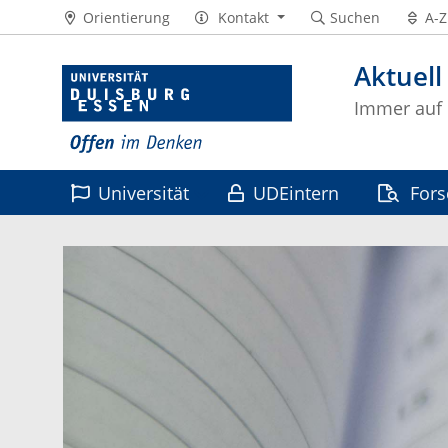
Orientierung
Kontakt
Suchen
A-Z
Aktuell
Immer auf
Universität
UDEintern
For
Leben