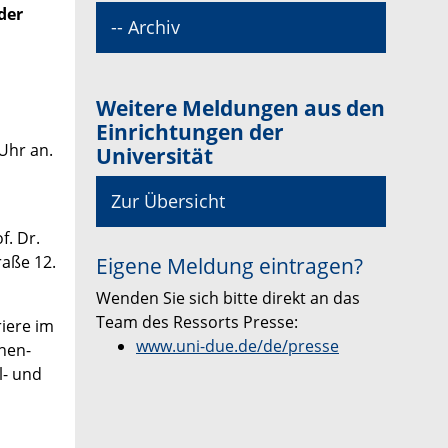
der
-- Archiv
m
Weitere Meldungen aus den
Einrichtungen der
Uhr an.
Universität
Zur Übersicht
f. Dr.
raße 12.
Eigene Meldung eintragen?
Wenden Sie sich bitte direkt an das
Team des Ressorts Presse:
iere im
www.uni-due.de/de/presse
chen-
l- und