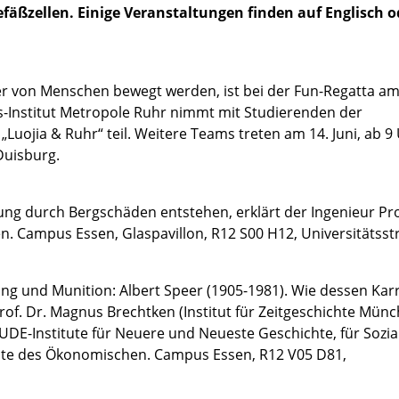
fäßzellen. Einige Veranstaltungen finden auf Englisch o
r von Menschen bewegt werden, ist bei der Fun-Regatta a
s-Institut Metropole Ruhr nimmt mit Studierenden der
uojia & Ruhr“ teil. Weitere Teams treten am 14. Juni, ab 9 
Duisburg.
g durch Bergschäden entstehen, erklärt der Ingenieur Pro
n. Campus Essen, Glaspavillon, R12 S00 H12, Universitätsst
ung und Munition: Albert Speer (1905-1981). Wie dessen Karr
Prof. Dr. Magnus Brechtken (Institut für Zeitgeschichte Mün
UDE-Institute für Neuere und Neueste Geschichte, für Sozia
chte des Ökonomischen. Campus Essen, R12 V05 D81,