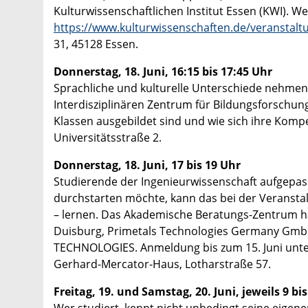
Kulturwissenschaftlichen Institut Essen (KWI). W
https://www.kulturwissenschaften.de/veranstalt
31, 45128 Essen.
Donnerstag, 18. Juni, 16:15 bis 17:45 Uhr
Sprachliche und kulturelle Unterschiede nehmen 
Interdisziplinären Zentrum für Bildungsforschung
Klassen ausgebildet sind und wie sich ihre Komp
Universitätsstraße 2.
Donnerstag, 18. Juni, 17 bis 19 Uhr
Studierende der Ingenieurwissenschaft aufgepas
durchstarten möchte, kann das bei der Veranstalt
– lernen. Das Akademische Beratungs-Zentrum h
Duisburg, Primetals Technologies Germany Gmb
TECHNOLOGIES. Anmeldung bis zum 15. Juni unt
Gerhard-Mercator-Haus, Lotharstraße 57.
Freitag, 19. und Samstag, 20. Juni, jeweils 9 bi
Wer studiert, kennt nicht unbedingt seine eigene