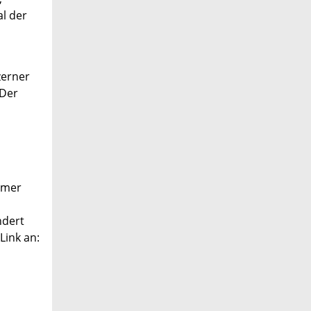
al der
zerner
 Der
ömer
ndert
Link an:
,