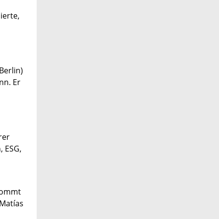
ierte,
Berlin)
nn. Er
rer
, ESG,
 kommt
 Matías