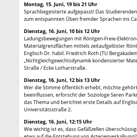
Montag, 15. Juni, 19 bis 21 Uhr
Sprachbegeisterte aufgepasst! Das Studierenden
zum entspannten Üben fremder Sprachen ins Café
Dienstag, 16. Juni, 10 bis 12 Uhr
Ladungsbewegungen mit Röntgen-Freie-Elektronen
Materialgrenzflächen mittels zeitaufgelöster Rö
Englisch Dr. habil. Friedrich Roth (TU Bergakade
„Nichtgleichgewichtsdynamik kondensierter Mat
Straße / Ecke Lotharstraße.
Dienstag, 16. Juni, 12 bis 13 Uhr
Wer die Stimme öffentlich erhebt, möchte gehört 
beeinflussen, erforscht der Soziologe Seren Par
das Thema und berichtet erste Details auf Englis
Universitätsstraße 2.
Dienstag, 16. Juni, 12:15 Uhr
Wie wichtig ist es, dass Gefäßzellen überschüssi
etwa auf die Entstehung von Arterienverkalkung?