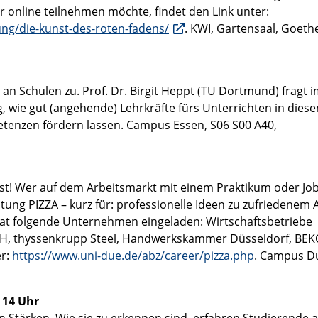
er online teilnehmen möchte, findet den Link unter:
ung/die-kunst-des-roten-fadens/
. KWI, Gartensaal, Goeth
an Schulen zu. Prof. Dr. Birgit Heppt (TU Dortmund) fragt 
, wie gut (angehende) Lehrkräfte fürs Unterrichten in diese
etenzen fördern lassen. Campus Essen, S06 S00 A40,
st! Wer auf dem Arbeitsmarkt mit einem Praktikum oder Jo
ung PIZZA – kurz für: professionelle Ideen zu zufriedenem 
at folgende Unternehmen eingeladen: Wirtschaftsbetriebe
H, thyssenkrupp Steel, Handwerkskammer Düsseldorf, BEK
er:
https://www.uni-due.de/abz/career/pizza.php
. Campus D
s 14 Uhr
n Stärken. Wie sie zu erkennen sind, erfahren Studierende a