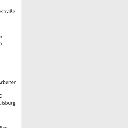
estraße
im
n
b
Arbeiten
O
uisburg,
ller