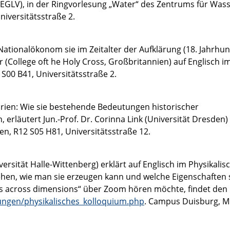
GLV), in der Ringvorlesung „Water“ des Zentrums für Wass
iversitätsstraße 2.
tionalökonom sie im Zeitalter der Aufklärung (18. Jahrhun
r (College oft he Holy Cross, Großbritannien) auf Englisch i
00 B41, Universitätsstraße 2.
rien: Wie sie bestehende Bedeutungen historischer
läutert Jun.-Prof. Dr. Corinna Link (Universität Dresden)
n, R12 S05 H81, Universitätsstraße 12.
versität Halle-Wittenberg) erklärt auf Englisch im Physikalis
ehen, wie man sie erzeugen kann und welche Eigenschaften 
cs across dimensions“ über Zoom hören möchte, findet den 
tungen/physikalisches_kolloquium.php
. Campus Duisburg, M