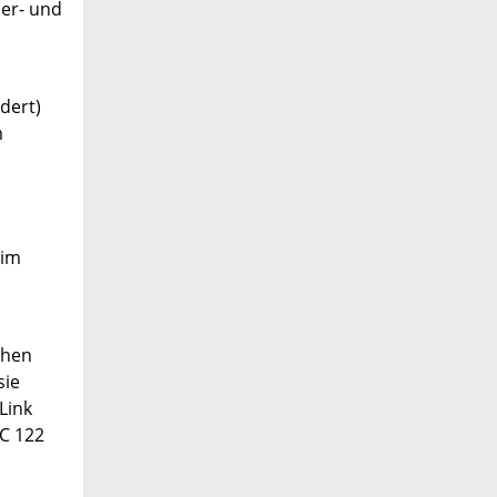
er- und
dert)
m
 im
chen
sie
Link
C 122