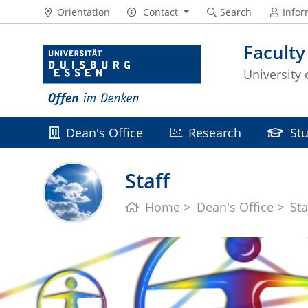
Orientation
Contact
Search
Infor
Faculty
University
Dean's Office
Research
St
Staff
Home
Dean's Office
Sta