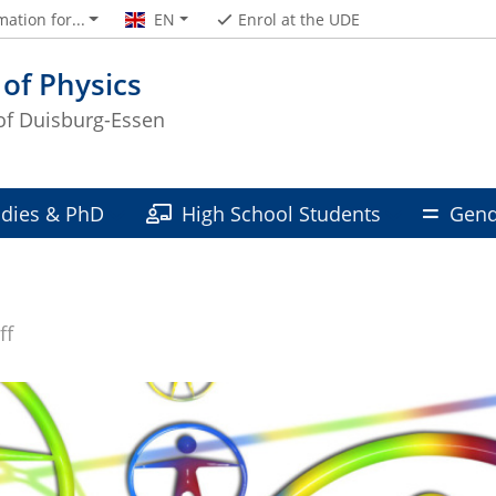
mation for...
EN
Enrol at the UDE
 of Physics
 of Duisburg-Essen
udies & PhD
High School Students
Gend
ff