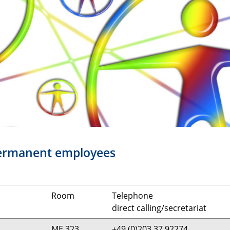
 permanent employees
Room
Telephone
direct calling/secretariat
ME 323
+49 (0)203 37 92274