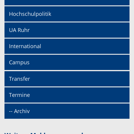
Hochschulpolitik
UA Ruhr
International
Campus
Transfer
Termine
-- Archiv