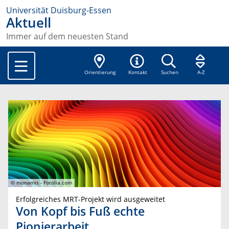
Universität Duisburg-Essen
Aktuell
Immer auf dem neuesten Stand
Orientierung
Kontakt
Suchen
A-Z
© monamis - Fotolia.com
Erfolgreiches MRT-Projekt wird ausgeweitet
Von Kopf bis Fuß echte
Pionierarbeit