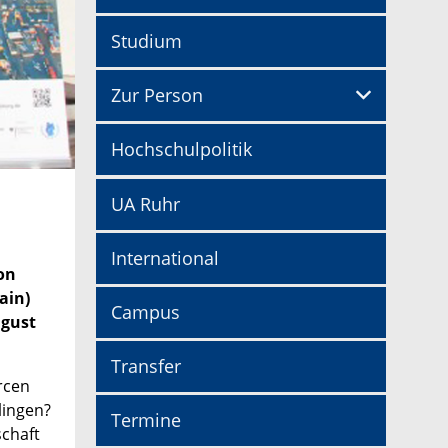
Studium
Zur Person
Hochschulpolitik
UA Ruhr
International
on
ain)
Campus
ugust
Transfer
rcen
lingen?
Termine
schaft