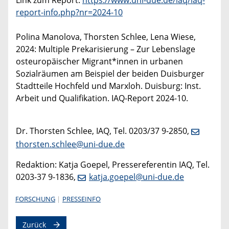
Link zum Report:
https://www.uni-due.de/iaq/iaq-
report-info.php?nr=2024-10
Polina Manolova, Thorsten Schlee, Lena Wiese,
2024: Multiple Prekarisierung – Zur Lebenslage
osteuropäischer Migrant*innen in urbanen
Sozialräumen am Beispiel der beiden Duisburger
Stadtteile Hochfeld und Marxloh. Duisburg: Inst.
Arbeit und Qualifikation. IAQ-Report 2024-10.
Dr. Thorsten Schlee, IAQ, Tel. 0203/37 9-2850,
thorsten.schlee@uni-due.de
Redaktion: Katja Goepel, Pressereferentin IAQ, Tel.
0203-37 9-1836,
katja.goepel@uni-due.de
FORSCHUNG
PRESSEINFO
Zurück