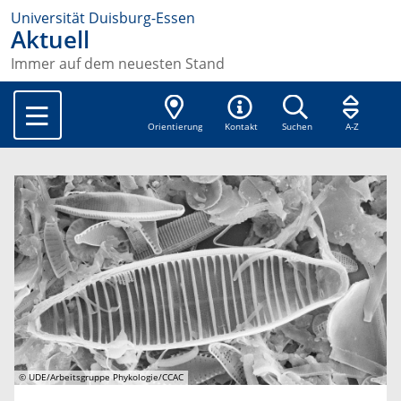
Universität Duisburg-Essen
Aktuell
Immer auf dem neuesten Stand
Orientierung
Kontakt
Suchen
A-Z
© UDE/Arbeitsgruppe Phykologie/CCAC