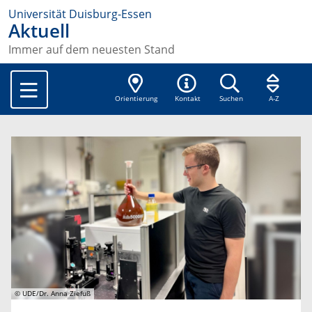
Universität Duisburg-Essen
Aktuell
Immer auf dem neuesten Stand
Orientierung
Kontakt
Suchen
A-Z
© UDE/Dr. Anna Ziefuß