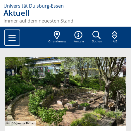
Universität Duisburg-Essen
Aktuell
Immer auf dem neuesten Stand
Orientierung
Kontakt
Suchen
A-Z
© UDE/Janina Balzer