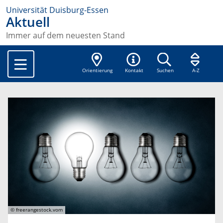
Universität Duisburg-Essen
Aktuell
Immer auf dem neuesten Stand
Orientierung
Kontakt
Suchen
A-Z
© freerangestock.vom