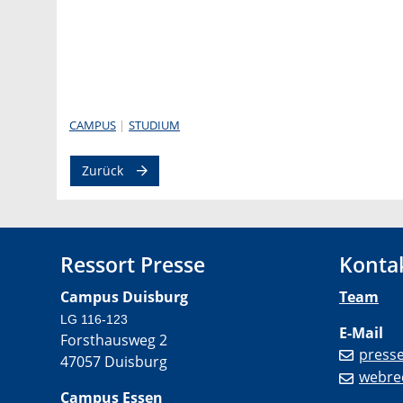
CAMPUS
STUDIUM
Zurück
Ressort Presse
Konta
Campus Duisburg
Team
LG 116-123
E-Mail
Forsthausweg 2
press
47057 Duisburg
webre
Campus Essen