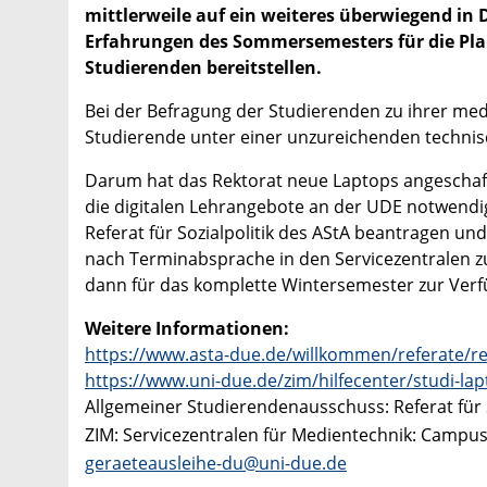
mittlerweile auf ein weiteres überwiegend in 
Erfahrungen des Sommersemesters für die Pla
Studierenden bereitstellen.
Bei der Befragung der Studierenden zu ihrer med
Studierende unter einer unzureichenden technis
Darum hat das Rektorat neue Laptops angeschafft,
die digitalen Lehrangebote an der UDE notwendi
Referat für Sozialpolitik des AStA beantragen u
nach Terminabsprache in den Servicezentralen 
dann für das komplette Wintersemester zur Verf
Weitere Informationen:
https://www.asta-due.de/willkommen/referate/refe
https://www.uni-due.de/zim/hilfecenter/studi-la
Allgemeiner Studierendenausschuss: Referat für S
ZIM: Servicezentralen für Medientechnik: Campu
geraeteausleihe-du@uni-due.de