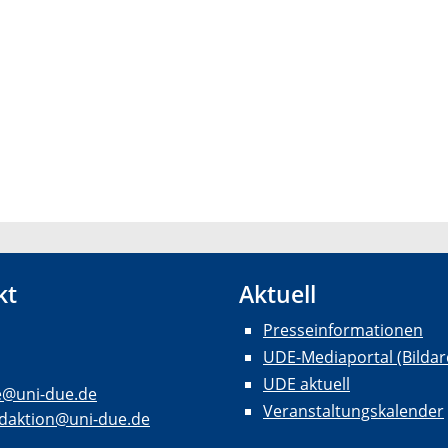
kt
Aktuell
Presseinformationen
UDE-Mediaportal (Bildar
UDE aktuell
e@uni-due.de
Veranstaltungskalender
daktion@uni-due.de