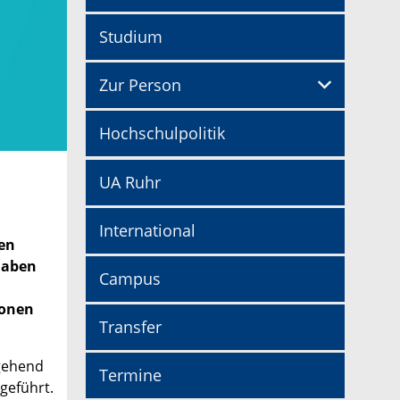
Studium
Zur Person
Hochschulpolitik
UA Ruhr
International
en
haben
Campus
ionen
Transfer
tgehend
Termine
geführt.