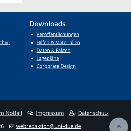
Downloads
Veröffentlichungen
chiv)
Hilfen & Materialien
Daten & Fakten
Lagepläne
Corporate Design
im Notfall
Impressum
Datenschutz
26
webredaktion@uni-due.de