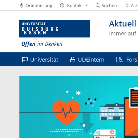
Orientierung
Kontakt
Suchen
A-Z
Aktuell
Immer auf
Universität
UDEintern
For
Leben