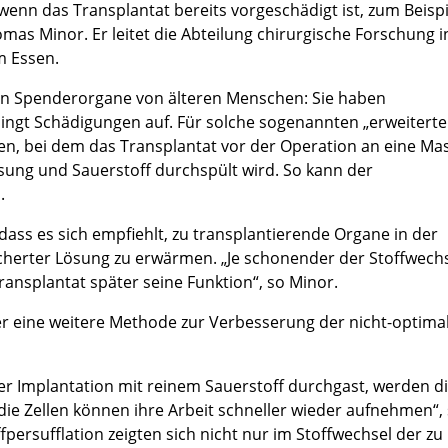
enn das Transplantat bereits vorgeschädigt ist, zum Beispi
omas Minor. Er leitet die Abteilung chirurgische Forschung i
m Essen.
n Spenderorgane von älteren Menschen: Sie haben
ingt Schädigungen auf. Für solche sogenannten „erweiterte
ren, bei dem das Transplantat vor der Operation an eine Ma
sung und Sauerstoff durchspült wird. So kann der
.
ass es sich empfiehlt, zu transplantierende Organe in der
cherter Lösung zu erwärmen. „Je schonender der Stoffwech
ransplantat später seine Funktion“, so Minor.
ler eine weitere Methode zur Verbesserung der nicht-optima
er Implantation mit reinem Sauerstoff durchgast, werden d
die Zellen können ihre Arbeit schneller wieder aufnehmen“,
fpersufflation zeigten sich nicht nur im Stoffwechsel der zu