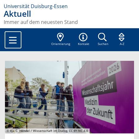
Universität Duisburg-Essen
Aktuell
Immer auf dem neuesten Stand
Orientierung
Kontakt
Suchen
A-Z
© Ilja C. Hendel / Wissenschaft im Dialog, CC BY-NC 4.0