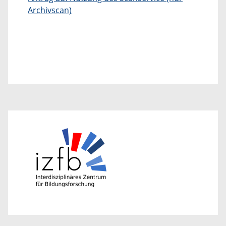
Archivscan)
​
​